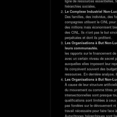
ligne de ressources essentielles, t
hiérarchies sociales.
Le Complexe Industriel Non-Lucra
Des familles, des individus, des 
compagnies utilisent le CINL pour 
des millions mais économisent bien
des CINL. Ils n’ont pas le but sinc
perpétuées et dont ils profitent.
Les Organisations à But Non-Luc
leurs communautés.
les rapports sur le financement de
avec un certain niveau de secret
auxquelles elles imposent leur repré
Ils conçoivent souvent des budgets
ressources. En dernière analyse, ils
Les Organisations à But Non-Luc
À cause de leur structure artificiel
du mouvement ou comme titres profe
intersectionnelles sont presque t
qualifications sont limitées à ceux
pas fondées sur le dévouement ni 
travail nécessaire pour faire face
Autochtones hiérarchiques sont fa