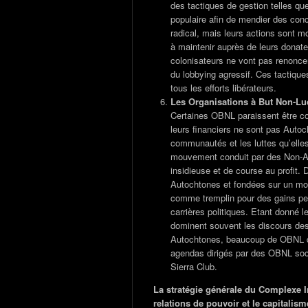
des tactiques de gestion telles qu
populaire afin de mendier des conc
radical, mais leurs actions sont mo
à maintenir auprès de leurs donateu
colonisateurs ne vont pas renoncer
du lobbying agressif. Ces tactiques
tous les efforts libérateurs.
Les Organisations à But Non-Lu
Certaines OBNL paraissent être c
leurs financiers ne sont pas Autoc
communautés et les luttes qu’elles
mouvement conduit par des Non-Au
insidieuse et de course au profit.
Autochtones et fondées sur un mo
comme tremplin pour des gains per
carrières politiques. Etant donné l
dominent souvent les discours de
Autochtones, beaucoup de OBNL d
agendas dirigés par des OBNL soc
Sierra Club.
La stratégie générale du Complexe In
relations de pouvoir et le capitalism