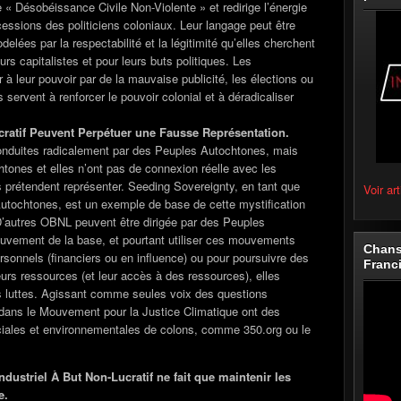
e « Désobéissance Civile Non-Violente » et redirige l’énergie
essions des politiciens coloniaux. Leur langage peut être
delées par la respectabilité et la légitimité qu’elles cherchent
rs capitalistes et pour leurs buts politiques. Les
 à leur pouvoir par de la mauvaise publicité, les élections ou
 servent à renforcer le pouvoir colonial et à déradicaliser
cratif Peuvent Perpétuer une Fausse Représentation.
onduites radicalement par des Peuples Autochtones, mais
htones et elles n’ont pas de connexion réelle avec les
 prétendent représenter. Seeding Sovereignty, en tant que
Voir art
tochtones, est un exemple de base de cette mystification
 D’autres OBNL peuvent être dirigée par des Peuples
uvement de la base, et pourtant utiliser ces mouvements
Chans
sonnels (financiers ou en influence) ou pour poursuivre des
Franc
eurs ressources (et leur accès à des ressources), elles
s luttes. Agissant comme seules voix des questions
ans le Mouvement pour la Justice Climatique ont des
iales et environnementales de colons, comme 350.org ou le
dustriel À But Non-Lucratif ne fait que maintenir les
e.