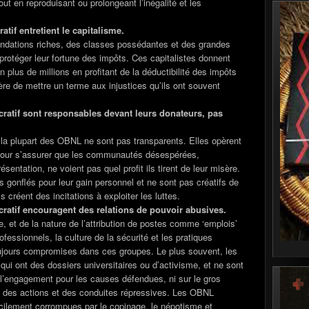
out en reproduisant ou prolongeant l’inégalité et les
tif entretient le capitalisme.
fondations riches, des classes possédantes et des grandes
protéger leur fortune des impôts. Ces capitalistes donnent
 plus de millions en profitant de la déductibilité des impôts
ère de mettre un terme aux injustices qu’ils ont souvent
ratif sont responsables devant leurs donateurs, pas
 la plupart des OBNL ne sont pas transparents. Elles opèrent
 pour s’assurer que les communautés désespérées,
sentation, ne voient pas quel profit ils tirent de leur misère.
 gonflés pour leur gain personnel et ne sont pas créatifs de
 créent des incitations à exploiter les luttes.
ratif encouragent des relations de pouvoir abusives.
le, et de la nature de l’attribution de postes comme ‘emplois’
ssionnels, la culture de la sécurité et les pratiques
oujours compromises dans ces groupes. Le plus souvent, les
 qui ont des dossiers universitaires ou d’activisme, et ne sont
l’engagement pour les causes défendues, ni sur le gros
 à des actions et des conduites répressives. Les OBNL
cilement corrompues par le copinage, le népotisme et