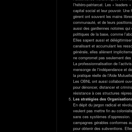
l’hétéro-patriarcat. Les « leaders 
capital social et leur pouvoir. Une 
gèrent ont souvent les mains libre
communauté, et de leurs positions 
aussi des gardiennes notoires qu
politiques de la base, comme l’abol
Elles sapent aussi et délégitimisen
canalisant et accumulant les ress
générale, elles aliènent implicite
ne compromet pas seulement des re
La professionnalisation de l’acti
mensonge de l’indépendance et des
la pratique réelle de l’Aide Mutuelle
Les OBNL ont aussi collaboré ouver
pour dénoncer, distancer et crimina
résistance à ces structures répres
Les stratégies des Organisations
En dépit du jargon radical et révo
veulent pas mettre fin au coloniali
sans ces systèmes d’oppression.
campagnes gérables conformes aux
pour obtenir des subventions. Elle