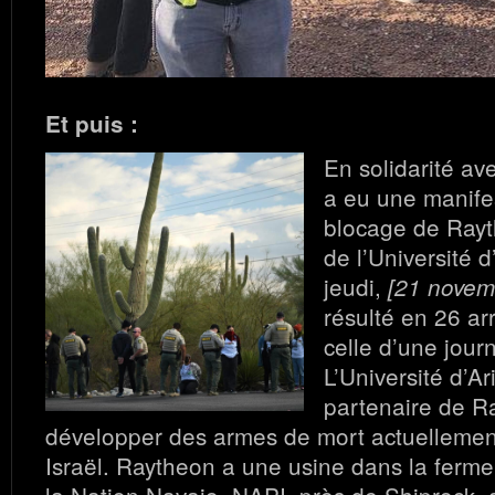
Et puis :
En solidarité ave
a eu une manife
blocage de Rayt
de l’Université 
jeudi,
[21 novem
résulté en 26 ar
celle d’une journ
L’Université d’Ar
partenaire de R
développer des armes de mort actuellement
Israël. Raytheon a une usine dans la ferm
la Nation Navajo, NAPI, près de Shiprock,