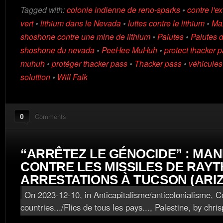
Tagged with:
colonie indienne de reno-sparks
•
contre l'e
vert
•
lithium dans le Nevada
•
luttes contre le lithium
•
Max
shoshone contre une mine de lithium
•
Paiutes
•
Paiutes 
shoshone du nevada
•
PeeHee MuHuh
•
protect thacker 
muhuh
•
protéger thacker pass
•
Thacker pass
•
véhicules
soluttion
•
Will Falk
0
Comments
“ARRÊTEZ LE GÉNOCIDE” : MAN
CONTRE LES MISSILES DE RAY
ARRESTATIONS À TUCSON (ARI
On 2023-12-10, in
Anticapitalisme/anticolonialisme
,
Co
countries.../Flics de tous les pays...
,
Palestine
, by chris