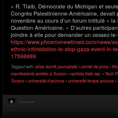
« R. Tlaib, Démocrate du Michigan et seu
Congrès Palestinienne-Américaine, devait p
novembre au cours d’un forum intitulé « la 
Question Américaine. » D’autres participan
joindre à elle pour demander un cessez-le
https://www.phoenixnewtimes.com/news/a
ethnic-intimidation-to-stop-gaza-event-in-te
17598889
Tagged with:
alisa reznik journaliste
•
comté de pima
•
fli
manifestants arrêtés à Tucson
•
rachida tlaib rep.
•
Tech P
Tucson
•
université d'arizona
•
université tempe arizona
•
0
Comments