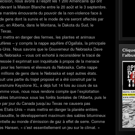
cision, nous avons à l’esprit les 1 200 Américains qui ont
er devant la Maison Blanche entre le 20 août et le 3 septembre.
ne manière émouvante du pouvoir de la non-violence face à
s de gens dont la survie et le mode de vie seront affectés par
éoduc, en Alberta, dans le Montana, le Dakota du Sud, le
 Texas.
uc mettra en danger des fermes, les plantes et animaux
fères – y compris la nappe aquifère d’Ogallala, la principale
ts-Unis. Nous savons que le Gouverneur du Nebraska Dave
Cliqu
u Nebraska – vous ont exhorté à reconsidérer le tracé de
l’alb
adressée il exprimait son inquiétude à propos de la menace
e pour les fermiers et éleveurs du Nebraska. Cette nappe
x millions de gens dans le Nebraska et sept autres états.
it une partie du trajet proposé et a été construit par la
nstruire Keystone XL, a déjà fuit 14 fois au cours de sa
omme vous, nous nous rendons compte que l’exploitation
ables bitumineux sous les forêts boréales de l’Alberta, puis le
ole par jour du Canada jusqu’au Texas ne causera pas
Etats-Unis – mais mettra en danger la planète entière.
 Saoudite, le développement maximum des sables bitumineux
entielle au monde d’émission de gaz à effet de serre. Comme
es Hansen, « c’est essentiellement un jeu sur le climat. »