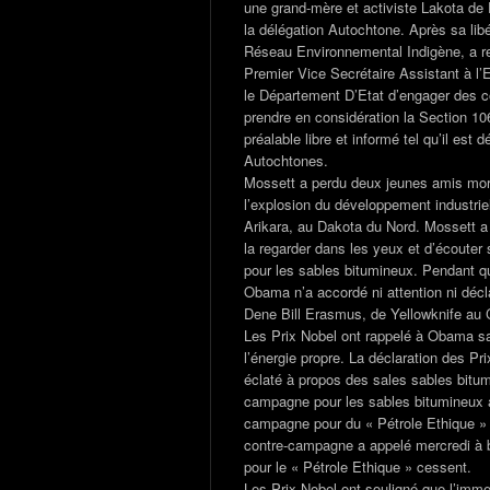
une grand-mère et activiste Lakota de
la délégation Autochtone. Après sa l
Réseau Environnemental Indigène, a ren
Premier Vice Secrétaire Assistant à l’
le Département D’Etat d’engager des co
prendre en considération la Section 10
préalable libre et informé tel qu’il est
Autochtones.
Mossett a perdu deux jeunes amis morts
l’explosion du développement industri
Arikara, au Dakota du Nord. Mossett 
la regarder dans les yeux et d’écouter 
pour les sables bitumineux. Pendant qu
Obama n’a accordé ni attention ni décla
Dene Bill Erasmus, de Yellowknife au
Les Prix Nobel ont rappelé à Obama s
l’énergie propre. La déclaration des Pr
éclaté à propos des sales sables bitu
campagne pour les sables bitumineux a
campagne pour du « Pétrole Ethique » qu
contre-campagne a appelé mercredi à b
pour le « Pétrole Ethique » cessent.
Les Prix Nobel ont souligné que l’imm