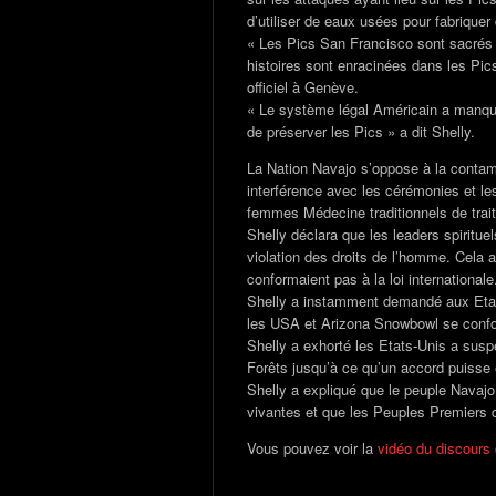
d’utiliser de eaux usées pour fabriquer d
« Les Pics San Francisco sont sacrés po
histoires sont enracinées dans les Pics
officiel à Genève.
« Le système légal Américain a manqué
de préserver les Pics » a dit Shelly.
La Nation Navajo s’oppose à la contami
interférence avec les cérémonies et l
femmes Médecine traditionnels de traiter
Shelly déclara que les leaders spiritue
violation des droits de l’homme. Cela 
conformaient pas à la loi internationale
Shelly a instamment demandé aux Etat
les USA et Arizona Snowbowl se confor
Shelly a exhorté les Etats-Unis a susp
Forêts jusqu’à ce qu’un accord puisse ê
Shelly a expliqué que le peuple Navajo 
vivantes et que les Peuples Premiers 
Vous pouvez voir la
vidéo du discours