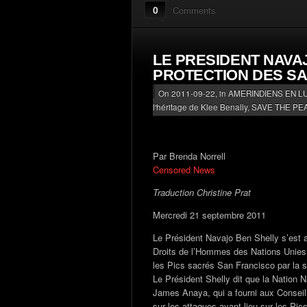
0
Comments
LE PRESIDENT NAVAJ
PROTECTION DES S
On 2011-09-22, in
AMERINDIENS EN L
l'héritage de Klee Benally
,
SAVE THE PEA
Par Brenda Norrell
Censored News
Traduction Christine Prat
Mercredi 21 septembre 2011
Le Président Navajo Ben Shelly s’est 
Droits de l’Hommes des Nations Unies, 
les Pics sacrés San Francisco par la s
Le Président Shelly dit que la Nation N
James Anaya, qui a fourni aux Conseil
sur les attaques ayant lieu sur les Pi