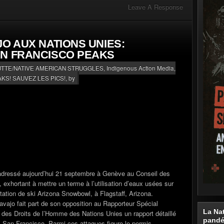
Leave A Response
O AUX NATIONS UNIES:
AN FRANCISCO PEAKS
UTTE/NATIVE AMERICAN STRUGGLES
,
Indigenous Action Media,
KS! SAUVEZ LES PICS!
, by
adressé aujourd’hui 21 septembre à Genève au Conseil des
exhortant à mettre un terme à l’utilisation d’eaux usées sur
tation de ski Arizona Snowbowl, à Flagstaff, Arizona.
avajo fait part de son opposition au Rapporteur Spécial
La Na
 des Droits de l’Homme des Nations Unies un rapport détaillé
pand
cs San Francisco. Parmi ces attaques figure le permis