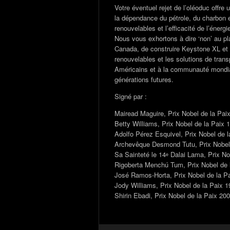
Votre éventuel rejet de l’oléoduc offre 
la dépendance du pétrole, du charbon e
renouvelables et l’efficacité de l’énergi
Nous vous exhortons à dire ‘non’ au 
Canada, de construire Keystone XL et à
renouvelables et les solutions de trans
Américains et à la communauté mondiale
générations futures.
Signé par :
Mairead Maguire, Prix Nobel de la Paix
Betty Williams, Prix Nobel de la Paix 1
Adolfo Pérez Esquivel, Prix Nobel de l
Archevêque Desmond Tutu, Prix Nobel 
Sa Sainteté le 14
Dalai Lama, Prix Nob
e
Rigoberta Menchú Tum, Prix Nobel de 
José Ramos-Horta, Prix Nobel de la P
Jody Williams, Prix Nobel de la Paix 1
Shirin Ebadi, Prix Nobel de la Paix 200