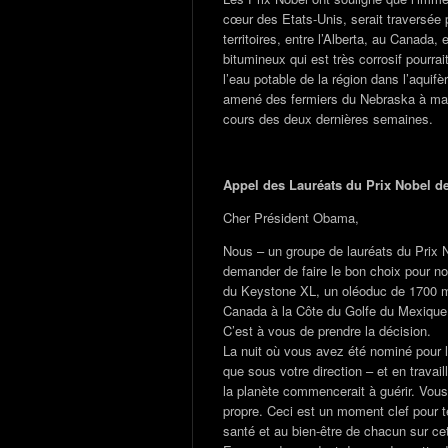
cœur des Etats-Unis, serait traversée p
territoires, entre l’Alberta, au Canada,
bitumineux qui est très corrosif pourra
l’eau potable de la région dans l’aquif
amené des fermiers du Nebraska à mani
cours des deux dernières semaines.
Appel des Lauréats du Prix Nobel d
Cher Président Obama,
Nous – un groupe de lauréats du Prix N
demander de faire le bon choix pour not
du Keystone XL, un oléoduc de 1700 mil
Canada à la Côte du Golfe du Mexique
C’est à vous de prendre la décision.
La nuit où vous avez été nominé pour l
que sous votre direction – et en travai
la planète commencerait à guérir. Vous
propre. Ceci est un moment clef pour t
santé et au bien-être de chacun sur cet