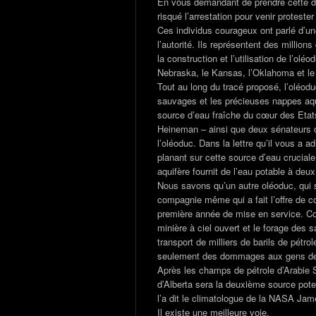
En vous demandant de prendre cette dé
risqué l’arrestation pour venir protest
Ces individus courageux ont parlé d’u
l’autorité. Ils représentent des million
la construction et l’utilisation de l’ol
Nebraska, le Kansas, l’Oklahoma et le
Tout au long du tracé proposé, l’oléod
sauvages et les précieuses nappes aqui
source d’eau fraîche du cœur des Eta
Heineman – ainsi que deux sénateurs d
l’oléoduc. Dans la lettre qu’il vous a 
planant sur cette source d’eau crucial
aquifère fournit de l’eau potable à deu
Nous savons qu’un autre oléoduc, qui su
compagnie même qui a fait l’offre de co
première année de mise en service. C
minière à ciel ouvert et le forage des s
transport de milliers de barils de pétr
seulement des dommages aux gens des 
Après les champs de pétrole d’Arabie
d’Alberta sera la deuxième source pot
l’a dit le climatologue de la NASA Jam
Il existe une meilleure voie.