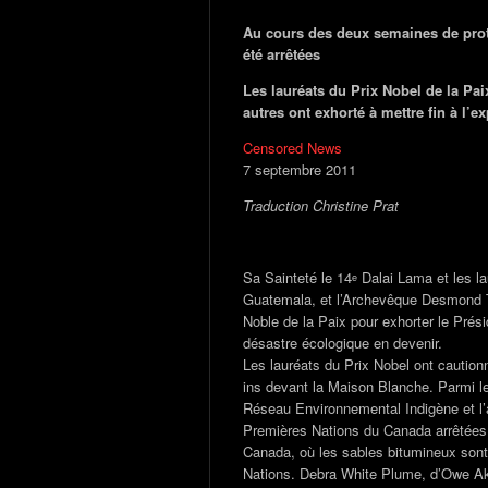
Au cours des deux semaines de prot
été arrêtées
Les lauréats du Prix Nobel de la Pa
autres ont exhorté à mettre fin à l’
Censored News
7 septembre 2011
Traduction Christine Prat
Sa Sainteté le 14
Dalai Lama et les la
e
Guatemala, et l’Archevêque Desmond Tut
Noble de la Paix pour exhorter le Prés
désastre écologique en devenir.
Les lauréats du Prix Nobel ont caution
ins devant la Maison Blanche. Parmi 
Réseau Environnemental Indigène et l’a
Premières Nations du Canada arrêtées, i
Canada, où les sables bitumineux sont 
Nations. Debra White Plume, d’Owe A