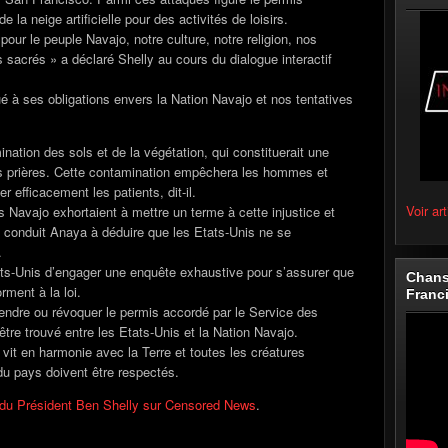
e la neige artificielle pour des activités de loisirs.
ur le peuple Navajo, notre culture, notre religion, nos
 sacrés » a déclaré Shelly au cours du dialogue interactif
 à ses obligations envers la Nation Navajo et nos tentatives
nation des sols et de la végétation, qui constituerait une
es prières. Cette contamination empêchera les hommes et
 efficacement les patients, dit-il.
Voir art
ls Navajo exhortaient à mettre un terme à cette injustice et
a conduit Anaya à déduire que les Etats-Unis ne se
.
s-Unis d’engager une enquête exhaustive pour s’assurer que
Chans
ment à la loi.
Franc
endre ou révoquer le permis accordé par le Service des
tre trouvé entre les Etats-Unis et la Nation Navajo.
vit en harmonie avec la Terre et toutes les créatures
du pays doivent être respectés.
 du Président Ben Shelly sur Censored News
.