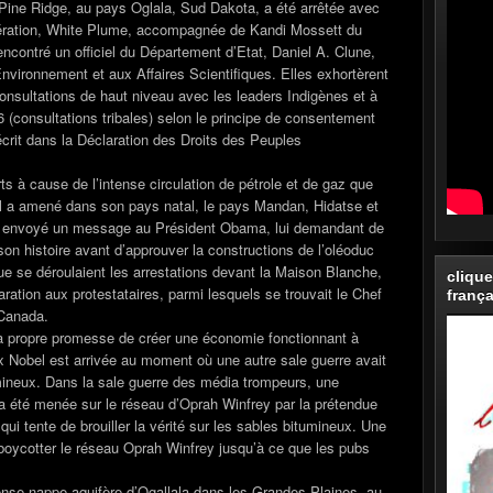
 Pine Ridge, au pays Oglala, Sud Dakota, a été arrêtée avec
ibération, White Plume, accompagnée de Kandi Mossett du
contré un officiel du Département d’Etat, Daniel A. Clune,
Environnement et aux Affaires Scientifiques. Elles exhortèrent
nsultations de haut niveau avec les leaders Indigènes et à
6 (consultations tribales) selon le principe de consentement
 décrit dans la Déclaration des Droits des Peuples
 à cause de l’intense circulation de pétrole et de gaz que
el a amené dans son pays natal, le pays Mandan, Hidatse et
a envoyé un message au Président Obama, lui demandant de
son histoire avant d’approuver la constructions de l’oléoduc
e se déroulaient les arrestations devant la Maison Blanche,
clique
ration aux protestataires, parmi lesquels se trouvait le Chef
frança
 Canada.
a propre promesse de créer une économie fonctionnant à
ix Nobel est arrivée au moment où une autre sale guerre avait
mineux. Dans la sale guerre des média trompeurs, une
 été menée sur le réseau d’Oprah Winfrey par la prétendue
i tente de brouiller la vérité sur les sables bitumineux. Une
oycotter le réseau Oprah Winfrey jusqu’à ce que les pubs
ense nappe aquifère d’Ogallala dans les Grandes Plaines, au