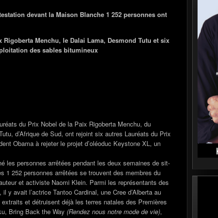
estation devant la Maison Blanche 1 252 personnes ont
ix Rigoberta Menchu, le Dalai Lama, Desmond Tutu et six
exploitation des sables bitumineux
uréats du Prix Nobel de la Paix Rigoberta Menchu, du
u, d’Afrique de Sud, ont rejoint six autres Lauréats du Prix
ident Obama à rejeter le projet d’oléoduc Keystone XL, un
né les personnes arrêtées pendant les deux semaines de sit-
les 1 252 personnes arrêtées se trouvent des membres du
uteur et activiste Naomi Klein. Parmi les représentants des
l y avait l’actrice Tantoo Cardinal, une Cree d’Alberta au
extraits et détruisent déjà les terres natales des Premières
ku, Bring Back the Way
(Rendez nous notre mode de vie)
,