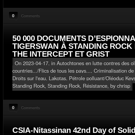
0
Comments
50 000 DOCUMENTS D’ESPIONN
TIGERSWAN À STANDING ROCK 
THE INTERCEPT ET GRIST
On 2023-04-17, in
Autochtones en lutte contres des o
countries.../Flics de tous les pays...
,
Criminalisation de
Droits sur l'eau
,
Lakotas
,
Pétrole polluant/Oléoduc Key
Standing Rock
,
Standing Rock, Résistance
, by chrisp
0
Comments
CSIA-Nitassinan 42nd Day of Solid