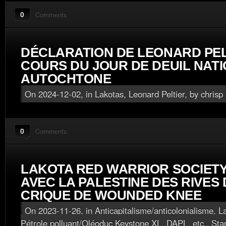
0
Comments
DÉCLARATION DE LEONARD PEL
COURS DU JOUR DE DEUIL NAT
AUTOCHTONE
On 2024-12-02, in
Lakotas
,
Leonard Peltier
, by chrisp
0
Comments
LAKOTA RED WARRIOR SOCIETY
AVEC LA PALESTINE DES RIVES 
CRIQUE DE WOUNDED KNEE
On 2023-11-26, in
Anticapitalisme/anticolonialisme
,
L
Pétrole polluant/Oléoduc Keystone XL, DAPL, etc.
,
Sta