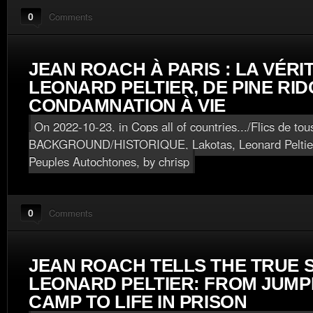
0
Comments
JEAN ROACH À PARIS : LA VÉRI
LEONARD PELTIER, DE PINE RID
CONDAMNATION À VIE
On 2022-10-23, in
Cops all of countries.../Flics de tou
BACKGROUND/HISTORIQUE
,
Lakotas
,
Leonard Peltie
Peuples Autochtones
, by chrisp
0
Comments
JEAN ROACH TELLS THE TRUE 
LEONARD PELTIER: FROM JUMP
CAMP TO LIFE IN PRISON