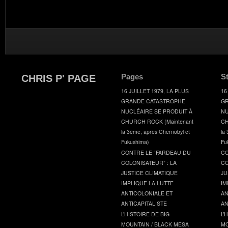
Pages
S
CHRIS P' PAGE
16 JUILLET 1979, LA PLUS
16
GRANDE CATASTROPHE
GR
NUCLÉAIRE SE PRODUIT À
NU
CHURCH ROCK (Maintenant
CH
la 3ème, après Chernobyl et
la
Fukushima)
Fu
CONTRE LE “FARDEAU DU
CO
COLONISATEUR” : LA
CO
JUSTICE CLIMATIQUE
JU
IMPLIQUE LA LUTTE
IM
ANTICOLONIALE ET
AN
ANTICAPITALISTE
AN
L’HISTOIRE DE BIG
L’
MOUNTAIN / BLACK MESA
MO