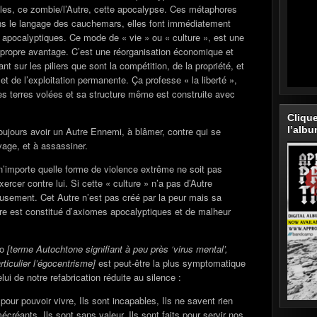
les, ce zombie/l’Autre, cette apocalypse. Ces métaphores
dans le langage des cauchemars, elles font immédiatement
on apocalyptiques. Ce mode de « vie » ou « culture », est une
propre avantage. C’est une réorganisation économique et
ant sur les piliers que sont la compétition, de la propriété, et
 et de l’exploitation permanente. Ça professe « la liberté »,
s terres volées et sa structure même est construite avec
Cliqu
l’alb
toujours avoir un Autre Ennemi, à blâmer, contre qui se
avage, et à assassiner.
’importe quelle forme de violence extrême ne soit pas
cer contre lui. Si cette « culture » n’a pas d’Autre
eusement. Cet Autre n’est pas créé par la peur mais sa
utre est constitué d’axiomes apocalyptiques et de malheur
ko
[terme Autochtone signifiant à peu près ‘virus mental’,
ticulier l’égocentrisme]
est peut-être la plus symptomatique
ui de notre refabrication réduite au silence :
pour pouvoir vivre, Ils sont incapables, Ils ne savent rien
mécréants, Ils sont sans valeur, Ils sont faits pour servir nos