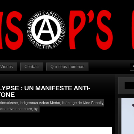
Vidéos
Contact
Qui nous sommes
YPSE : UN MANIFESTE ANTI-
TONE
olonialisme
,
Indigenous Action Media, l'héritage de Klee Benally
,
orie révolutionnaire
, by