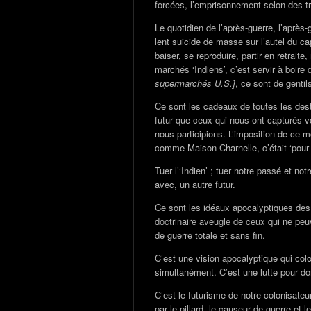
forcées, l’emprisonnement selon des trai
Le quotidien de l’après-guerre, l’après-
lent suicide de masse sur l’autel du capi
baiser, se reproduire, partir en retrait
marchés ‘Indiens’, c’est servir à boire
supermarchés U.S.]
, ce sont de gentil
Ce sont les cadeaux de toutes les des
futur que ceux qui nous ont capturés v
nous participions. L’imposition de ce 
comme Maison Charnelle, c’était ‘pour no
Tuer l’‘Indien’ ; tuer notre passé et n
avec, un autre futur.
Ce sont les idéaux apocalyptiques des v
doctrinaire aveugle de ceux qui ne peuv
de guerre totale et sans fin.
C’est une vision apocalyptique qui colo
simultanément. C’est une lutte pour do
C’est le futurisme de notre colonisateur
par le pillard, le causeur de guerre et le