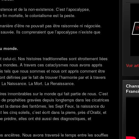
xistence et de la non-existence. C’est l’apocalypse,
e fin mortelle, le colonialisme est la peste.
anière d’être ne pouvait pas être raisonnée ni négociée.
 sauvée. Ils comprenaient que l’apocalypse n’existe que
 du monde.
elui-ci. Nos histoires traditionnelles sont étroitement liées
 des mondes. A travers ces cataclysmes nous avons appris
Voir art
és tels que nous sommes et nous ont appris comment être
t définies par le fait de trouver l’harmonie par et à travers
e. La Naissance. La Mort. La Renaissance.
Chans
Franc
es innombrables sur le monde qui fait partie de nous. C’est
e de prophéties gravées depuis longtemps dans les cicatrices
est la danse des fantômes, les Sept Feux, la naissance du
les cinq soleils, c’est écrit dans la pierre, près d’Oraibi, et
e prédire, elles ont été aussi des diagnostiques, et
 ancêtres. Nous avons traversé le temps entre les souffles