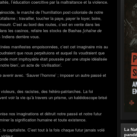
tés, l’éducation coercitive par la maltraitance et la violence.
génocide, le marché de l’humiliation post-coloniale de notre
talisme ; travailler, toucher la paye, payer le loyer, boire,
e, mourir. C’est au bord des routes, c’est en vente dans les
 dans les casinos, refaire les stocks de Bashas
[chaîne de
s Indiens derrière vous.
tinées manifestes empoisonnées, c’est cet imaginaire mis au
oudraient que nous perpétuions et auquel ils voudraient que
monde mort impitoyable était poussée par une utopie idéalisée
tre bien’, un acte de ‘civilisation’.
otre avenir avec. ‘Sauver l’homme’ ; imposer un autre passé et
ioleurs, des racistes, des hétéro-patriarches. La foi
ent voir la vie qu’à travers un prisme, un kaléidoscope brisé
nise nos imaginations et détruit notre passé et notre futur
miner la signification humaine et toute existence.
La Na
, le capitaliste. C’est tout à la fois chaque futur jamais volé
pand
 violeur.