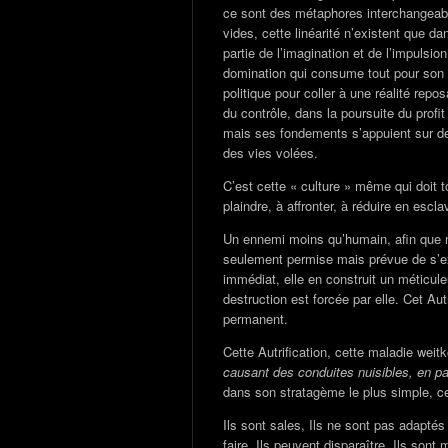
ce sont des métaphores interchangeab
vides, cette linéarité n’existent que 
partie de l’imagination et de l’impulsi
domination qui consume tout pour son 
politique pour coller à une réalité repos
du contrôle, dans la poursuite du profit
mais ses fondements s’appuient sur de
des vies volées.
C’est cette « culture » même qui doit 
plaindre, à affronter, à réduire en escl
Un ennemi moins qu’humain, afin que n
seulement permise mais prévue de s’exer
immédiat, elle en construit un méticul
destruction est forcée par elle. Cet A
permanent.
Cette Autrification, cette maladie weit
causant des conduites nuisibles, en par
dans son stratagème le plus simple, cel
Ils sont sales, Ils ne sont pas adaptés 
faire, Ils peuvent disparaître, Ils sont 