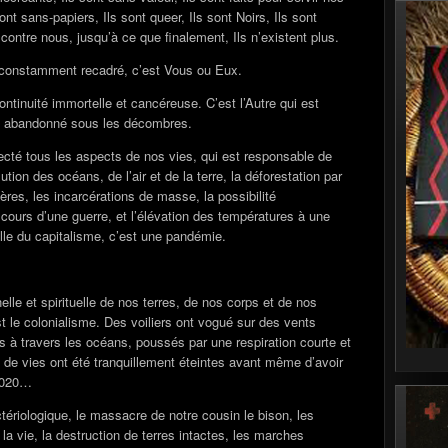
 sont sans-papiers, Ils sont queer, Ils sont Noirs, Ils sont
 contre nous, jusqu’à ce que finalement, Ils n’existent plus.
 constamment recadré, c’est Vous ou Eux.
continuité immortelle et cancéreuse. C’est l’Autre qui est
t abandonné sous les décombres.
fecté tous les aspects de nos vies, qui est responsable de
lution des océans, de l’air et de la terre, la déforestation par
ières, les incarcérations de masse, la possibilité
cours d’une guerre, et l’élévation des températures à une
telle du capitalisme, c’est une pandémie.
lle et spirituelle de nos terres, de nos corps et de nos
est le colonialisme. Des voiliers ont vogué sur des vents
à travers les océans, poussés par une respiration courte et
 de vies ont été tranquillement éteintes avant même d’avoir
2020…
tériologique, le massacre de notre cousin le bison, les
 la vie, la destruction de terres intactes, les marches