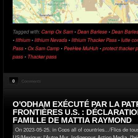
Tagged with:
Camp Ox Sam
•
Dean Barlese
•
Dean Barles
•
lithium
•
lithium Nevada
•
lithium Thacker Pass
•
lutte co
Pass
•
Ox Sam Camp
•
PeeHee MuHuh
•
protect thacker 
pass
•
Thacker pass
0
Comments
O’ODHAM EXÉCUTÉ PAR LA PAT
FRONTIÈRES U.S. : DÉCLARATIO
FAMILLE DE MATTIA RAYMOND
On 2023-05-25, in
Cops all of countries.../Flics de tou
US/Mexique: l'Autre Mur
,
Indigenous Action Media, l'hé