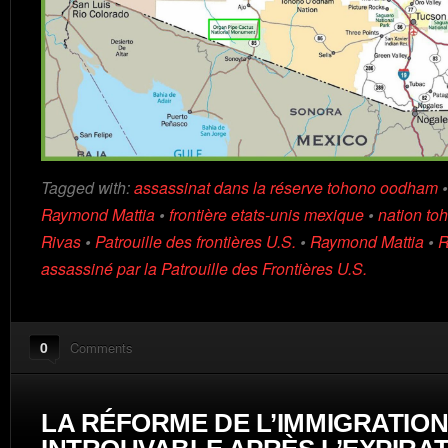
Tagged with:
assassinat dans la réserve tohono oodham
Raymond Mattia
•
frontière etats-unis mexique
•
nation t
Rivas
•
Patrouille des frontières U.S.
•
Raymond Mattia
•
R
assassiné par la Patrouille des Frontières U.S.
0
Comments
LA RÉFORME DE L’IMMIGRATION