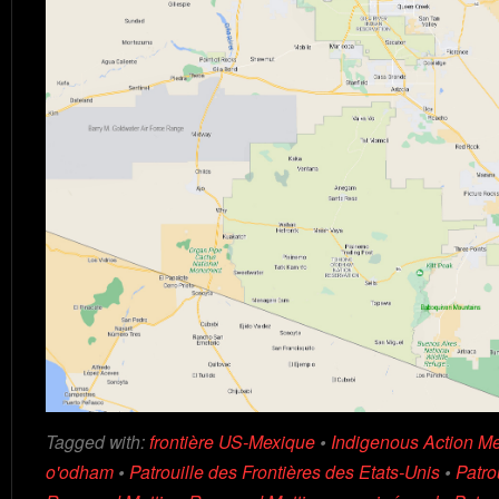
Tagged with:
frontière US-Mexique
•
Indigenous Action M
o'odham
•
Patrouille des Frontières des Etats-Unis
•
Patro