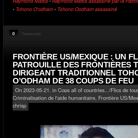
Raymond Mattia
•
Raymond Mattia assassiné par la Patrou
•
Tohono O'odham
•
Tohono Oodham assassiné
0
Comments
FRONTIÈRE US/MEXIQUE : UN FL
PATROUILLE DES FRONTIÈRES 
DIRIGEANT TRADITIONNEL TOH
O’ODHAM DE 38 COUPS DE FEU
On 2023-05-21, in
Cops all of countries.../Flics de tou
Criminalisation de l'aide humanitaire
,
Frontière US/Mex
chrisp