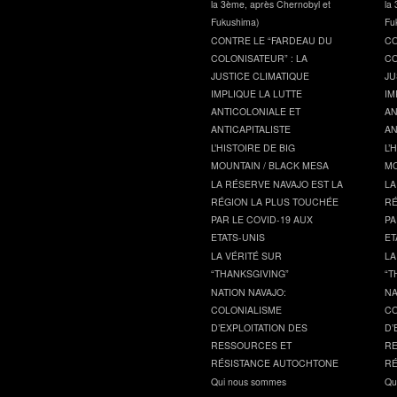
la 3ème, après Chernobyl et
la
Fukushima)
Fu
CONTRE LE “FARDEAU DU
CO
COLONISATEUR” : LA
CO
JUSTICE CLIMATIQUE
JU
IMPLIQUE LA LUTTE
IM
ANTICOLONIALE ET
AN
ANTICAPITALISTE
AN
L’HISTOIRE DE BIG
L’
MOUNTAIN / BLACK MESA
MO
LA RÉSERVE NAVAJO EST LA
LA
RÉGION LA PLUS TOUCHÉE
RÉ
PAR LE COVID-19 AUX
PA
ETATS-UNIS
ET
LA VÉRITÉ SUR
LA
“THANKSGIVING”
“T
NATION NAVAJO:
NA
COLONIALISME
CO
D’EXPLOITATION DES
D’
RESSOURCES ET
RE
RÉSISTANCE AUTOCHTONE
RÉ
Qui nous sommes
Qu