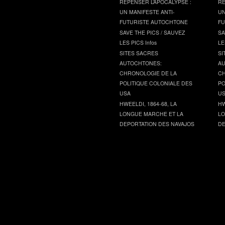
REPENSER L’APOCALYPSE :
RE
UN MANIFESTE ANTI-
UN
FUTURISTE AUTOCHTONE
FU
SAVE THE PICS / SAUVEZ
SA
LES PICS Infos
LE
SITES SACRES
SI
AUTOCHTONES:
AU
CHRONOLOGIE DE LA
CH
POLITIQUE COLONIALE DES
PO
USA
U
HWEELDI, 1864-68, LA
HW
LONGUE MARCHE ET LA
LO
DEPORTATION DES NAVAJOS
DE