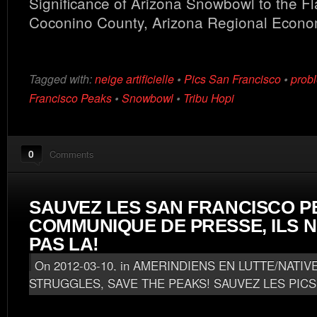
Significance of Arizona Snowbowl to the Fl
Coconino County, Arizona Regional Econo
Tagged with:
neige artificielle
•
Pics San Francisco
•
prob
Francisco Peaks
•
Snowbowl
•
Tribu Hopi
0
Comments
SAUVEZ LES SAN FRANCISCO P
COMMUNIQUE DE PRESSE, ILS N
PAS LA!
On 2012-03-10, in
AMERINDIENS EN LUTTE/NATIV
STRUGGLES
,
SAVE THE PEAKS! SAUVEZ LES PICS