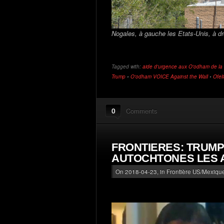
Nogales, à gauche les Etats-Unis, à dr
Tagged with:
aide d'urgence aux O'odham de la f
Trump
•
O'odham VOICE Against the Wall
•
Ofel
0
Comments
FRONTIERES: TRUMP
AUTOCHTONES LES 
On 2018-04-23, in
Frontière US/Mexique