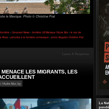
oite le Mexique. Photo © Christine Prat
rontière
•
Censored News
•
frontière US/Mexique l'Autre Mur
•
le mur de
ia Rivas
•
pénuries à la frontière us/mexique
•
photo Nogales Christine Prat
Leave A Response
 MENACE LES MIGRANTS, LES
ACCUEILLENT
: l'Autre Mur
, by
La Na
pand