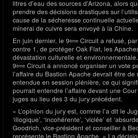
litres d’eau des sources d’Arizona, alors qu
prendre des décisions drastiques sur l’utili
cause de la sécheresse continuelle actuell
minerai de cuivre sera envoyé à la Chine.
En juin dernier, le 9
Circuit a refusé, pa
ème
contre 1, de protéger Oak Flat, les Apaches
dévastation culturelle et environnementale.
9
Circuit a annoncé organiser un vote po
ème
l’affaire du Bastion Apache devrait être d
entendue en session plénière, ce qui signif
pourrait entendre l’affaire devant une Cou
juges au lieu des 3 du jury précédent.
« L’opinion du jury est, comme l’a dit le Ju
‘illogique’, ‘incohérente’, ‘viciée’ et ‘absurd
Goodrich, vice-président et conseiller à Bec
représente le Bastion Apache. « La décision