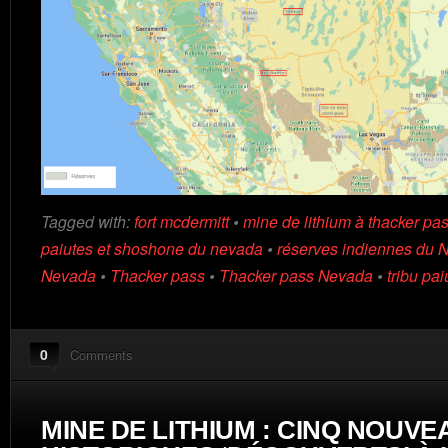
Tagged with:
fort mcdermitt
•
mine de lithium à thacker pa
paiutes et shoshone du nevada
•
réserves indiennes du 
Nevada
•
Thacker pass
•
Thacker pass Nevada
•
tribu pai
0
Comments
MINE DE LITHIUM : CINQ NOUVE