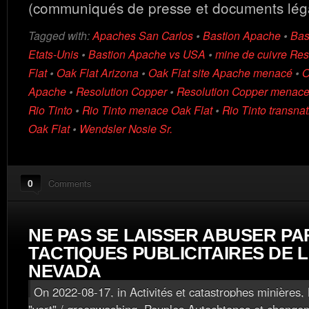
(communiqués de presse et documents lég
Tagged with:
Apaches San Carlos
•
Bastion Apache
•
Bas
Etats-Unis
•
Bastion Apache vs USA
•
mine de cuivre Res
Flat
•
Oak Flat Arizona
•
Oak Flat site Apache menacé
•
O
Apache
•
Resolution Copper
•
Resolution Copper menace 
Rio Tinto
•
Rio Tinto menace Oak Flat
•
Rio Tinto transna
Oak Flat
•
Wendsler Nosie Sr.
0
Comments
NE PAS SE LAISSER ABUSER PA
TACTIQUES PUBLICITAIRES DE L
NEVADA
On 2022-08-17, in
Activités et catastrophes minières
,
"vert" / greenwashing
,
Peuples Autochtones et changem