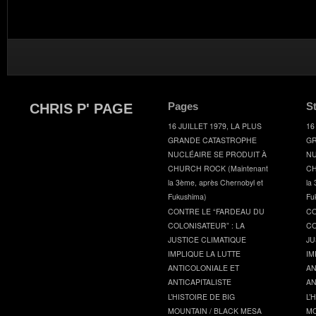
Pages
S
CHRIS P' PAGE
16 JUILLET 1979, LA PLUS
16
GRANDE CATASTROPHE
GR
NUCLÉAIRE SE PRODUIT À
NU
CHURCH ROCK (Maintenant
CH
la 3ème, après Chernobyl et
la
Fukushima)
Fu
CONTRE LE “FARDEAU DU
CO
COLONISATEUR” : LA
CO
JUSTICE CLIMATIQUE
JU
IMPLIQUE LA LUTTE
IM
ANTICOLONIALE ET
AN
ANTICAPITALISTE
AN
L’HISTOIRE DE BIG
L’
MOUNTAIN / BLACK MESA
MO