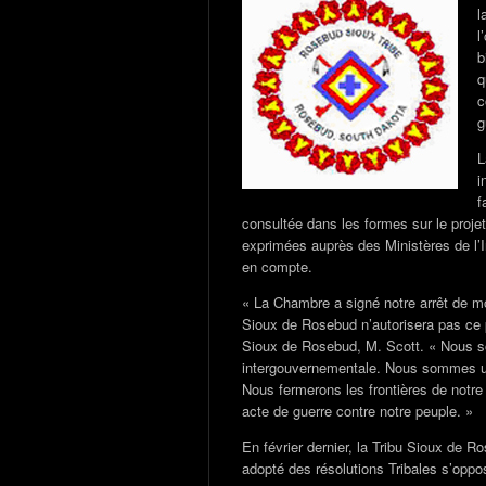
l
l
b
q
c
g
L
i
f
consultée dans les formes sur le projet,
exprimées auprès des Ministères de l’In
en compte.
« La Chambre a signé notre arrêt de mor
Sioux de Rosebud n’autorisera pas ce pi
Sioux de Rosebud, M. Scott. « Nous 
intergouvernementale. Nous sommes un
Nous fermerons les frontières de notr
acte de guerre contre notre peuple. »
En février dernier, la Tribu Sioux de 
adopté des résolutions Tribales s’oppo