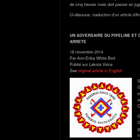
de cinq heures mais doit passer en ju
Ci-dessous, traduction d’un article d’A
UN ADVERSAIRE DU PIPELINE ET 
ARRETE
18 novembre 2014
Par Ann-Erika White Bird
Publié sur Lakota Voice
See
original article in English
G
e
a
C
G
G
g
c