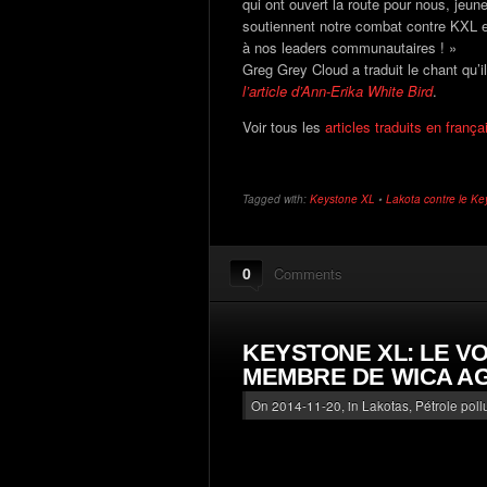
qui ont ouvert la route pour nous, jeun
soutiennent notre combat contre KXL et
à nos leaders communautaires ! »
Greg Grey Cloud a traduit le chant qu’
l’article d’Ann-Erika White Bird
.
Voir tous les
articles traduits en franç
Tagged with:
Keystone XL
•
Lakota contre le K
0
Comments
KEYSTONE XL: LE V
MEMBRE DE WICA AG
On 2014-11-20, in
Lakotas
,
Pétrole pol