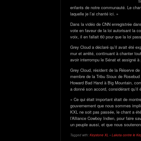
f
enfants de notre communauté. Le chant 
laquelle je l’ai chanté ici. »
Dans la vidéo de CNN enregistrée dans
vote en faveur de la loi autorisant la 
voix, il en fallait 60 pour que la loi pa
Grey Cloud a déclaré qu’il avait été ex
mur et arrêté, continuant à chanter tou
avoir interrompu le Sénat et assigné à
Grey Cloud, résident de la Réserve de 
membre de la Tribu Sioux de Rosebud P
Howard Bad Hand à Big Mountain, comm
a donné son accord, considérant qu’il é
« Ce qui était important était de mont
gouvernement que nous sommes impliqué
KXL ne soit pas passée, le chant a été
l’Alliance Cowboy Indien, pour faire
un peuple aussi, et que nous soutenon
Tagged with:
Keystone XL
•
Lakota contre le K