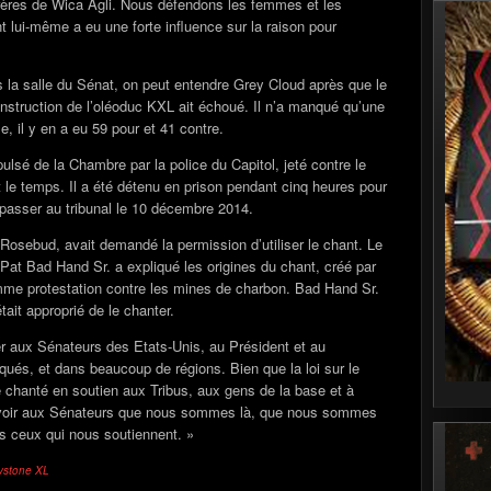
rères de Wica Agli. Nous défendons les femmes et les
lui-même a eu une forte influence sur la raison pour
 la salle du Sénat, on peut entendre Grey Cloud après que le
construction de l’oléoduc KXL ait échoué. Il n’a manqué qu’une
sse, il y en a eu 59 pour et 41 contre.
pulsé de la Chambre par la police du Capitol, jeté contre le
t le temps. Il a été détenu en prison pendant cinq heures pour
 passer au tribunal le 10 décembre 2014.
Rosebud, avait demandé la permission d’utiliser le chant. Le
at Bad Hand Sr. a expliqué les origines du chant, créé par
e protestation contre les mines de charbon. Bad Hand Sr.
tait approprié de le chanter.
rer aux Sénateurs des Etats-Unis, au Président et au
s, et dans beaucoup de régions. Bien que la loi sur le
 chanté en soutien aux Tribus, aux gens de la base et à
 savoir aux Sénateurs que nous sommes là, que nous sommes
s ceux qui nous soutiennent. »
eystone XL