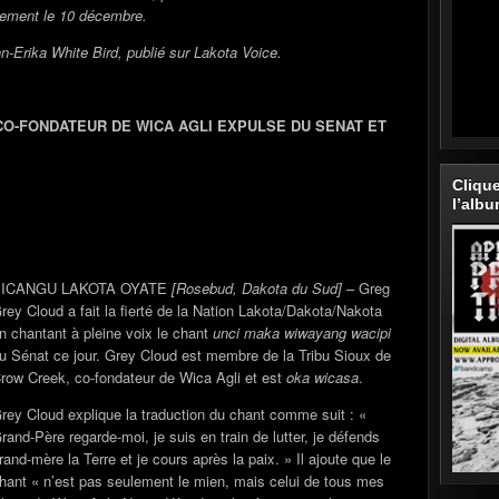
gement le 10 décembre.
nn-Erika White Bird, publié sur Lakota Voice.
CO-FONDATEUR DE WICA AGLI EXPULSE DU SENAT ET
Cliqu
l’alb
SICANGU LAKOTA OYATE
[Rosebud, Dakota du Sud]
– Greg
rey Cloud a fait la fierté de la Nation Lakota/Dakota/Nakota
n chantant à pleine voix le chant
unci maka wiwayang wacipi
u Sénat ce jour. Grey Cloud est membre de la Tribu Sioux de
row Creek, co-fondateur de Wica Agli et est
oka wicasa
.
rey Cloud explique la traduction du chant comme suit : «
rand-Père regarde-moi, je suis en train de lutter, je défends
rand-mère la Terre et je cours après la paix. » Il ajoute que le
hant « n’est pas seulement le mien, mais celui de tous mes