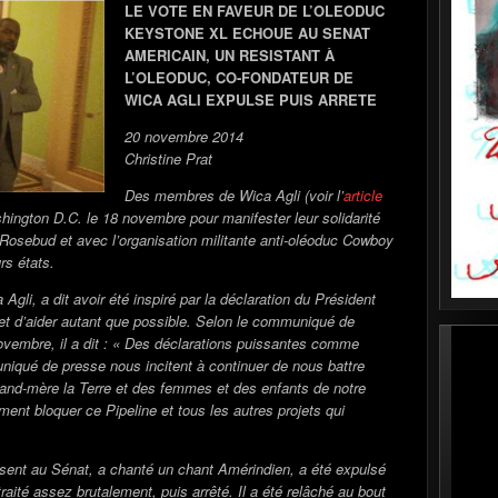
LE VOTE EN FAVEUR DE L’OLEODUC
KEYSTONE XL ECHOUE AU SENAT
AMERICAIN, UN RESISTANT À
L’OLEODUC, CO-FONDATEUR DE
WICA AGLI EXPULSE PUIS ARRETE
20 novembre 2014
Christine Prat
Des membres de Wica Agli (voir l’
article
hington D.C. le 18 novembre pour manifester leur solidarité
 Rosebud et avec l’organisation militante anti-oléoduc Cowboy
rs états.
gli, a dit avoir été inspiré par la déclaration du Président
et d’aider autant que possible. Selon le communiqué de
ovembre, il a dit : « Des déclarations puissantes comme
uniqué de presse nous incitent à continuer de nous battre
 grand-mère la Terre et des femmes et des enfants de notre
t bloquer ce Pipeline et tous les autres projets qui
sent au Sénat, a chanté un chant Amérindien, a été expulsé
traité assez brutalement, puis arrêté. Il a été relâché au bout