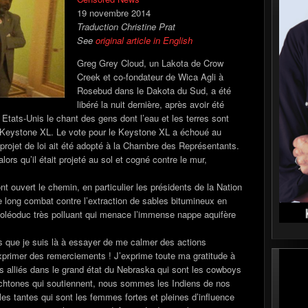
19 novembre 2014
Traduction Christine Prat
See
original article in English
Greg Grey Cloud, un Lakota de Crow
Creek et co-fondateur de Wica Agli à
Rosebud dans le Dakota du Sud, a été
libéré la nuit dernière, après avoir été
Etats-Unis le chant des gens dont l’eau et les terres sont
 Keystone XL. Le vote pour le Keystone XL a échoué au
projet de loi ait été adopté à la Chambre des Représentants.
ors qu’il était projeté au sol et cogné contre le mur,
t ouvert le chemin, en particulier les présidents de la Nation
le long combat contre l’extraction de sables bitumineux en
l’oléoduc très polluant qui menace l’immense nappe aquifère
ors que je suis là à essayer de me calmer des actions
s exprimer des remerciements ! J’exprime toute ma gratitude à
s alliés dans le grand état du Nebraska qui sont les cowboys
ochtones qui soutiennent, nous sommes les Indiens de nos
es tantes qui sont les femmes fortes et pleines d’influence