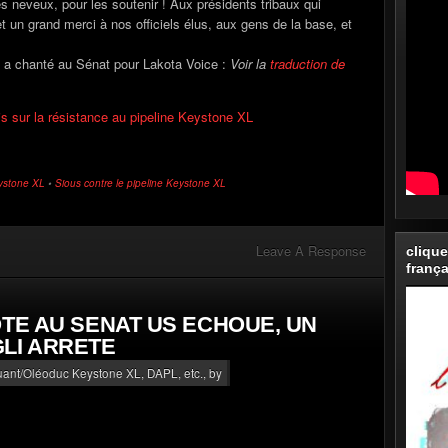
es neveux, pour les soutenir ! Aux présidents tribaux qui
 un grand merci à nos officiels élus, aux gens de la base, et
il a chanté au Sénat pour Lakota Voice :
Voir la
traduction de
ais sur la résistance au pipeline Keystone XL
eystone XL
•
Sious contre le pipeline Keystone XL
Leave A Response
clique
frança
OTE AU SENAT US ECHOUE, UN
LI ARRETE
luant/Oléoduc Keystone XL, DAPL, etc.
, by