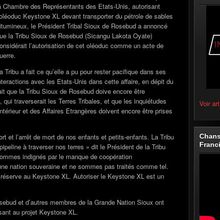
a Chambre des Représentants des Etats-Unis, autorisant
’oléoduc Keystone XL devant transporter du pétrole de sables
itumineux, le Président Tribal Sioux de Rosebud a annoncé
ue la Tribu Sioux de Rosebud (Sicangu Lakota Oyate)
onsidérait l’autorisation de cet oléoduc comme un acte de
uerre.
a Tribu a fait ce qu’elle a pu pour rester pacifique dans ses
nteractions avec les Etats-Unis dans cette affaire, en dépit du
ait que la Tribu Sioux de Rosebud doive encore être
 qui traverserait les Terres Tribales, et que les inquiétudes
Voir art
térieur et des Affaires Etrangères doivent encore être prises
Chans
t et l’arrêt de mort de nos enfants et petits-enfants. La Tribu
Franc
peline à traverser nos terres » dit le Président de la Tribu
sommes indignés par le manque de coopération
e nation souveraine et ne sommes pas traités comme tel.
e réserve au Keystone XL. Autoriser le Keystone XL est un
Rosebud et d’autres membres de la Grande Nation Sioux ont
sant au projet Keystone XL.