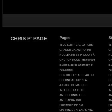
Pages
S
CHRIS P' PAGE
16 JUILLET 1979, LA PLUS
16
GRANDE CATASTROPHE
GR
NUCLÉAIRE SE PRODUIT À
NU
CHURCH ROCK (Maintenant
CH
la 3ème, après Chernobyl et
la
Fukushima)
Fu
CONTRE LE “FARDEAU DU
CO
COLONISATEUR” : LA
CO
JUSTICE CLIMATIQUE
JU
IMPLIQUE LA LUTTE
IM
ANTICOLONIALE ET
AN
ANTICAPITALISTE
AN
L’HISTOIRE DE BIG
L’
MOUNTAIN / BLACK MESA
MO