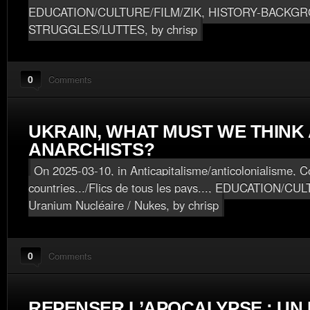
EDUCATION/CULTURE/FILM/ZIK
,
HISTORY-BACKGR
STRUGGLES/LUTTES
, by chrisp
0
Comments
UKRAIN, WHAT MUST WE THINK
ANARCHISTS?
On 2025-03-10, in
Anticapitalisme/anticolonialisme
,
Co
countries.../Flics de tous les pays...
,
EDUCATION/CULT
Uranium Nucléaire / Nukes
, by chrisp
0
Comments
REPENSER L’APOCALYPSE : UN