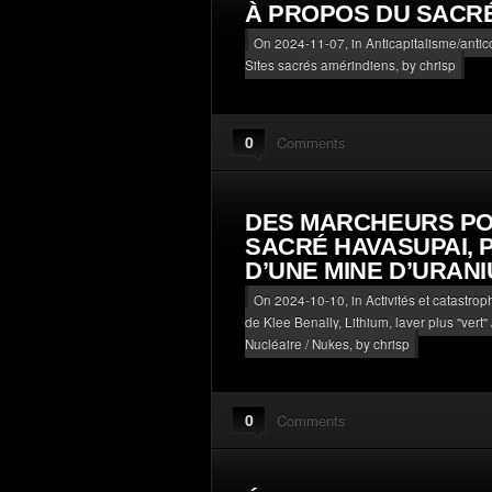
À PROPOS DU SACR
On 2024-11-07, in
Anticapitalisme/antic
Sites sacrés amérindiens
, by chrisp
0
Comments
DES MARCHEURS POU
SACRÉ HAVASUPAI,
D’UNE MINE D’URANI
On 2024-10-10, in
Activités et catastro
de Klee Benally
,
Lithium, laver plus "vert
Nucléaire / Nukes
, by chrisp
0
Comments