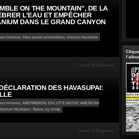
MBLE ON THE MOUNTAIN”, DE LA
ÉBRER L’EAU ET EMPÊCHER
ANIUM DANS LE GRAND CANYON
phes minières
,
Sites sacrés amérindiens
,
Uranium Nucléaire /
Cliqu
l’alb
Leave A Response
 DÉCLARATION DES HAVASUPAI:
LLE
phes minières
,
AMERINDIENS EN LUTTE/NATIVE AMERICAN
Uranium Nucléaire / Nukes
, by chrisp
Leave A Response