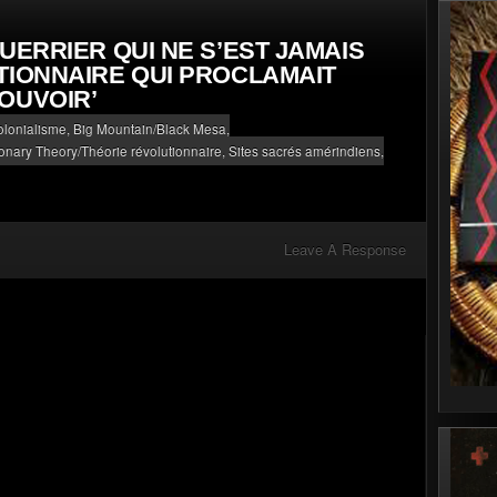
UERRIER QUI NE S’EST JAMAIS
TIONNAIRE QUI PROCLAMAIT
OUVOIR’
olonialisme
,
Big Mountain/Black Mesa
,
onary Theory/Théorie révolutionnaire
,
Sites sacrés amérindiens
,
Leave A Response