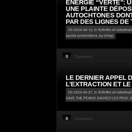
ÉNERGIE “VERTE”: 
UNE PLAINTE DÉPOS
AUTOCHTONES DONT
PAR DES LIGNES DE
On 2024-06-12, in
Activités et catastro
sacrés amérindiens
, by chrisp
0
Comments
LE DERNIER APPEL 
L’EXTRACTION ET L
On 2024-05-27, in
Activités et catastro
SAVE THE PEAKS! SAUVEZ LES PICS!
,
S
0
Comments