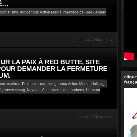
É…
olonialisme
,
Indigenous Action Media, l'héritage de Klee Benally
,
Leave A Response
R LA PAIX À RED BUTTE, SITE
 POUR DEMANDER LA FERMETURE
UM.
clique
frança
phes minières
,
Droits sur l'eau
,
Indigenous Action Media, l'héritage
" / greenwashing
,
Navajos
,
Sites sacrés amérindiens
,
Uranium
Leave A Response