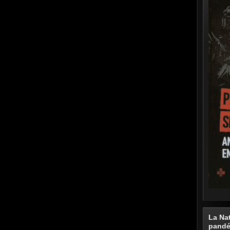
La Na
pand