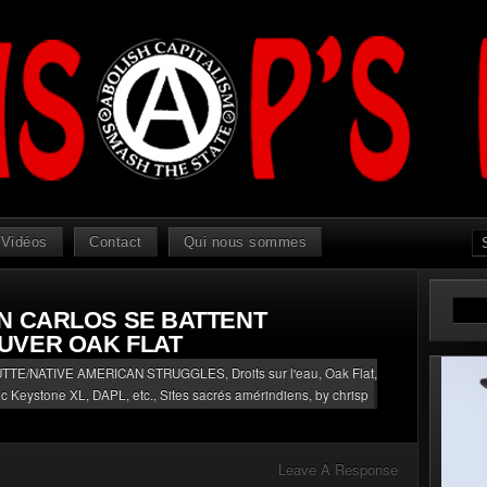
Vidéos
Contact
Qui nous sommes
N CARLOS SE BATTENT
UVER OAK FLAT
UTTE/NATIVE AMERICAN STRUGGLES
,
Droits sur l'eau
,
Oak Flat,
uc Keystone XL, DAPL, etc.
,
Sites sacrés amérindiens
, by chrisp
Leave A Response