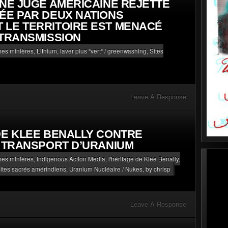
UNE JUGE AMÉRICAINE REJETTE
ÉE PAR DEUX NATIONS
 LE TERRITOIRE EST MENACÉ
 TRANSMISSION
phes minières
,
Lithium, laver plus "vert" / greenwashing
,
Sites
Leave A Response
DE KLEE BENALLY CONTRE
E TRANSPORT D’URANIUM
phes minières
,
Indigenous Action Media, l'héritage de Klee Benally
,
ites sacrés amérindiens
,
Uranium Nucléaire / Nukes
, by chrisp
Leave A Response