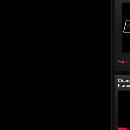
Voir art
Chans
Franc