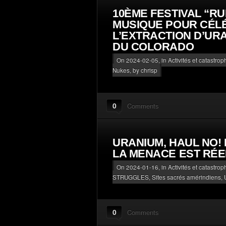
10ÈME FESTIVAL “RU
MUSIQUE POUR CÉL
L’EXTRACTION D’UR
DU COLORADO
On 2024-02-05, in
Activités et catastro
Nukes
, by chrisp
0
Comments
URANIUM, HAUL NO!
LA MENACE EST RÉE
On 2024-01-16, in
Activités et catastro
STRUGGLES
,
Sites sacrés amérindiens
,
0
Comments