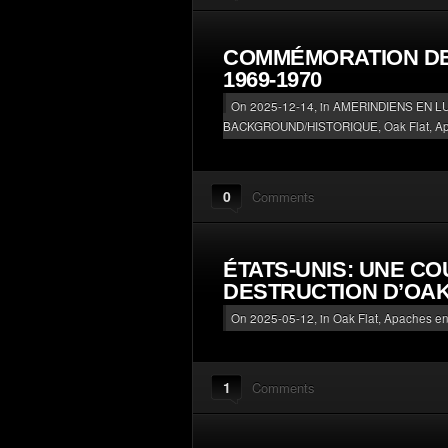
COMMÉMORATION DE 
1969-1970
On 2025-12-14, in
AMERINDIENS EN L
BACKGROUND/HISTORIQUE
,
Oak Flat, A
0
Comments
ÉTATS-UNIS: UNE C
DESTRUCTION D’OAK
On 2025-05-12, in
Oak Flat, Apaches en 
1
Comments