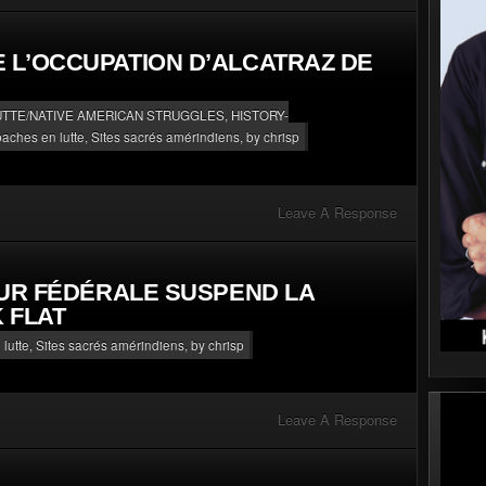
L’OCCUPATION D’ALCATRAZ DE
UTTE/NATIVE AMERICAN STRUGGLES
,
HISTORY-
paches en lutte
,
Sites sacrés amérindiens
, by chrisp
Leave A Response
OUR FÉDÉRALE SUSPEND LA
 FLAT
lutte
,
Sites sacrés amérindiens
, by chrisp
Leave A Response