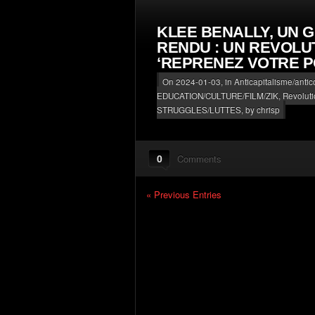
KLEE BENALLY, UN G
RENDU : UN REVOLU
‘REPRENEZ VOTRE P
On 2024-01-03, in
Anticapitalisme/antic
EDUCATION/CULTURE/FILM/ZIK
,
Revoluti
STRUGGLES/LUTTES
, by chrisp
0
Comments
« Previous Entries