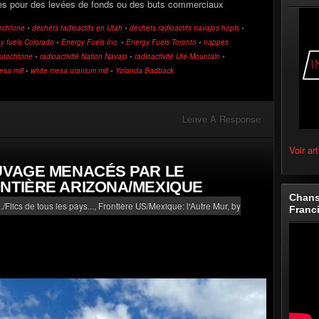
ées pour des levées de fonds ou des buts commerciaux
tochtone
•
déchets radioactifs en Utah
•
déchets radioactifs navajos hopis
•
y fuels Colorado
•
Energy Fuels Inc.
•
Energy Fuels Toronto
•
nappes
 Autochtone
•
radioactivité Nation Navajo
•
radioactivité Ute Mountain
•
esa mill
•
white mesa uranium mill
•
Yolanda Badback
Leave A Response
Voir art
UVAGE MENACÉS PAR LE
NTIÈRE ARIZONA/MEXIQUE
Chans
./Flics de tous les pays...
,
Frontière US/Mexique: l'Autre Mur
, by
Franc