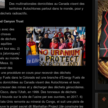
Des multinationales domiciliées au Canada visent des
territoires Autochtones partout dans le monde, pour y
déchets radioactifs.
and Canyon Trust
s avec des
e choses
s de déchets
 aquifère
nt leur eau. 2)
sts
[atomiques]
tels au monde –
e Mesa. 3)
cevoir des
a une procédure en cours pour recevoir des déchets
rgy Fuels dans le Colorado est une branche d’Energy Fuels de
es domiciliées au Canada visent des Autochtones et leurs
 y creuser des mines et y décharger des déchets génocidaires.
 à Cisco, dans l’Utah, en 1999. Des tonneaux de déchets
é trouvés sur le site de l’usine par ses ouvriers, en 2017. 6)
tats-Unis remonte au minerai du Congo, et suit une piste de
ouve le projet secret dit Manhattan Project
[de construire les