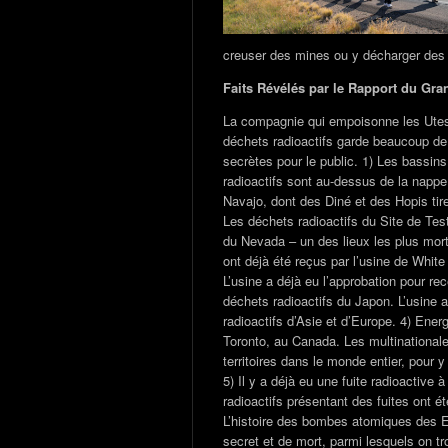
creuser des mines ou y décharger des 
Faits Révélés par le Rapport du Gr
La compagnie qui empoisonne les Ute
déchets radioactifs garde beaucoup d
secrètes pour le public. 1) Les bassin
radioactifs sont au-dessus de la nappe
Navajo, dont des Diné et des Hopis tire
Les déchets radioactifs du Site de Te
du Nevada – un des lieux les plus mor
ont déjà été reçus par l’usine de Whit
L’usine a déjà eu l’approbation pour re
déchets radioactifs du Japon. L’usine 
radioactifs d’Asie et d’Europe. 4) Ene
Toronto, au Canada. Les multinational
territoires dans le monde entier, pour
5) Il y a déjà eu une fuite radioactive
radioactifs présentant des fuites ont ét
L’histoire des bombes atomiques des E
secret et de mort, parmi lesquels on tr