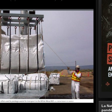
La Na
pand