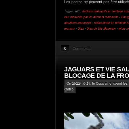
Les photos ne peuvent pas être utilis
Tagged with:
déchets radioactifs en territoire au
eau menacée par les déchets radioactifs
•
Energ
aquifères menacées
•
radioactivité en territoire
uranium
•
Utes
•
Utes de Ute Mountain
•
white m
0
Comments
JAGUARS ET VIE SA
BLOCAGE DE LA FRO
On 2022-10-24, in
Cops all of countries..
chrisp