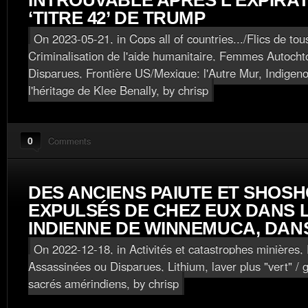
INTROUVABLE APRÈS L’EXPIRAT
‘TITRE 42’ DE TRUMP
On 2023-05-21, in
Cops all of countries.../Flics de tou
Criminalisation de l'aide humanitaire
,
Femmes Autochto
Disparues
,
Frontière US/Mexique: l'Autre Mur
,
Indigeno
l'héritage de Klee Benally
, by chrisp
0
Comments
DES ANCIENS PAIUTE ET SHOS
EXPULSÉS DE CHEZ EUX DANS 
INDIENNE DE WINNEMUCA, DAN
On 2022-12-18, in
Activités et catastrophes minières
,
Assassinées ou Disparues
,
Lithium, laver plus "vert" /
sacrés amérindiens
, by chrisp