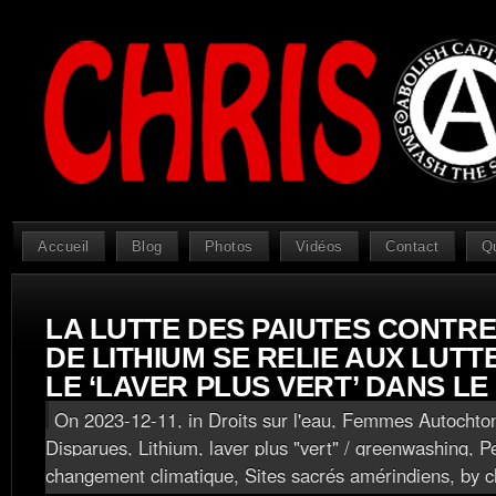
Accueil
Blog
Photos
Vidéos
Contact
Q
LA LUTTE DES PAIUTES CONTRE
DE LITHIUM SE RELIE AUX LUT
LE ‘LAVER PLUS VERT’ DANS L
On 2023-12-11, in
Droits sur l'eau
,
Femmes Autochton
Disparues
,
Lithium, laver plus "vert" / greenwashing
,
P
changement climatique
,
Sites sacrés amérindiens
, by c