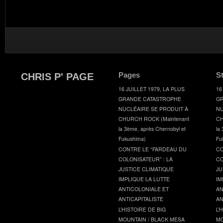
Pages
S
CHRIS P' PAGE
16 JUILLET 1979, LA PLUS
16
GRANDE CATASTROPHE
GR
NUCLÉAIRE SE PRODUIT À
NU
CHURCH ROCK (Maintenant
CH
la 3ème, après Chernobyl et
la
Fukushima)
Fu
CONTRE LE “FARDEAU DU
CO
COLONISATEUR” : LA
CO
JUSTICE CLIMATIQUE
JU
IMPLIQUE LA LUTTE
IM
ANTICOLONIALE ET
AN
ANTICAPITALISTE
AN
L’HISTOIRE DE BIG
L’
MOUNTAIN / BLACK MESA
MO