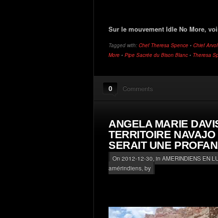
Sur le mouvement Idle No More, vo
Tagged with:
Chef Theresa Spence
•
Chief Arvo
More
•
Pipe Sacrée du Bison Blanc
•
Theresa S
0
Comments
ANGELA MARIE DAVIS
TERRITOIRE NAVAJ
SERAIT UNE PROFAN
On 2012-12-30, in
AMERINDIENS EN L
amérindiens
, by