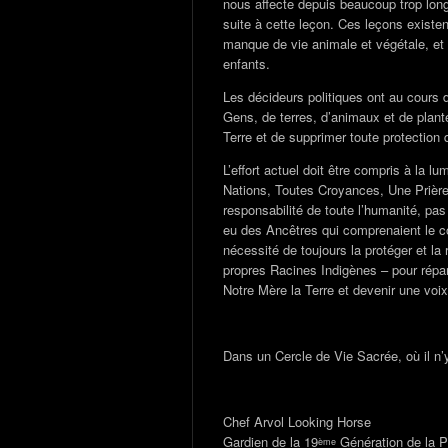
nous affecte depuis beaucoup trop lon
suite à cette leçon. Ces leçons existe
manque de vie animale et végétale, et 
enfants.
Les décideurs politiques ont au cours d
Gens, de terres, d’animaux et de plant
Terre et de supprimer toute protection q
L’effort actuel doit être compris à la l
Nations, Toutes Croyances, Une Prière »
responsabilité de toute l’humanité, p
eu des Ancêtres qui comprenaient le cor
nécessité de toujours la protéger et la
propres Racines Indigènes – pour répar
Notre Mère la Terre et devenir une voix
Dans un Cercle de Vie Sacrée, où il n’
Chef Arvol Looking Horse
Gardien de la 19
Génération de la P
ème