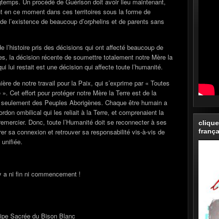
gtemps. Un procédé de Guérison doit avoir lieu maintenant,
nt en ce moment dans ces territoires sous la forme de
de l’existence de beaucoup d’orphelins et de parents sans
e l’histoire pris des décisions qui ont affecté beaucoup de
es, la décision récente de soumettre totalement notre Mère la
ui lui restait est une décision qui affecte toute l’humanité.
umière de notre travail pour la Paix, qui s’exprime par « Toutes
. Cet effort pour protéger notre Mère la Terre est de la
as seulement des Peuples Aborigènes. Chaque être humain a
don ombilical qui les reliait à la Terre, et comprenaient la
 remercier. Donc, toute l’Humanité doit se reconnecter à ses
clique
frança
er sa connexion et retrouver sa responsabilité vis-à-vis de
 unifiée.
y a ni fin ni commencement !
ipe Sacrée du Bison Blanc