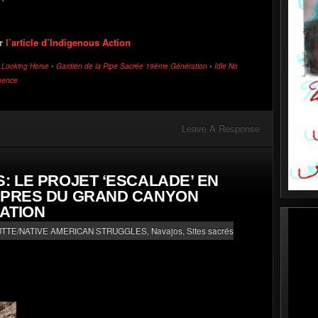
ir
l’article d’Indigenous Action
l Looking Horse
•
Gardien de la Pipe Sacrée 19ème Génération
•
Idle No
pence
Leave A Response
: LE PROJET ‘ESCALADE’ EN
O PRES DU GRAND CANYON
ATION
UTTE/NATIVE AMERICAN STRUGGLES
,
Navajos
,
Sites sacrés