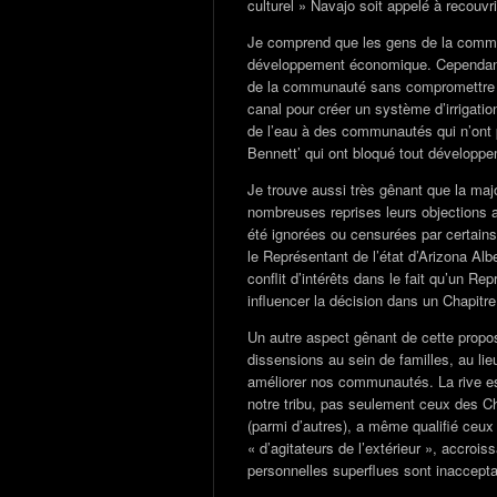
culturel » Navajo soit appelé à recouvri
Je comprend que les gens de la comm
développement économique. Cependant,
de la communauté sans compromettre u
canal pour créer un système d’irrigation
de l’eau à des communautés qui n’ont 
Bennett’ qui ont bloqué tout développe
Je trouve aussi très gênant que la ma
nombreuses reprises leurs objections 
été ignorées ou censurées par certain
le Représentant de l’état d’Arizona Alber
conflit d’intérêts dans le fait qu’un Re
influencer la décision dans un Chapitr
Un autre aspect gênant de cette proposi
dissensions au sein de familles, au lieu
améliorer nos communautés. La rive e
notre tribu, pas seulement ceux des Ch
(parmi d’autres), a même qualifié ceux 
« d’agitateurs de l’extérieur », accrois
personnelles superflues sont inaccepta