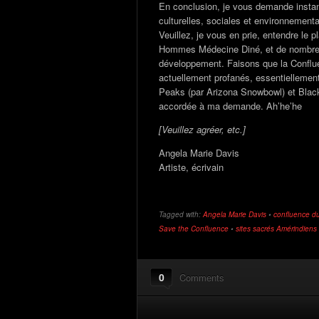
En conclusion, je vous demande instam
culturelles, sociales et environnementa
Veuillez, je vous en prie, entendre le
Hommes Médecine Diné, et de nombreus
développement. Faisons que la Conflue
actuellement profanés, essentiellement
Peaks (par Arizona Snowbowl) et Black
accordée à ma demande. Ah’he’he
[Veuillez agréer, etc.]
Angela Marie Davis
Artiste, écrivain
Tagged with:
Angela Marie Davis
•
confluence du
Save the Confluence
•
sites sacrés Amérindiens
0
Comments