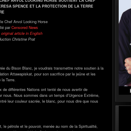
 CHEF ARVOL LOOKING HORSE SOUTIENT LA CHEF
ERESA SPENCE ET LA PROTECTION DE LA TERRE
RE
 le Chef Arvol Looking Horse
lié par
Censored News
original article in English
duction Christine Prat
ée du Bison Blanc, je voudrais transmettre notre soutien à la
ion Attawapiskat, pour son sacrifice par le jeûne et les
 la Terre.
x de différentes Nations ont tenté de nous avertir de
 sur nous. Nous sommes dans un temps d’Urgence Extrême,
tré leur couleur sacrée, le blanc, pour nous dire que nous
, le pétrole et le pouvoir, menée au nom de la Spiritualité,