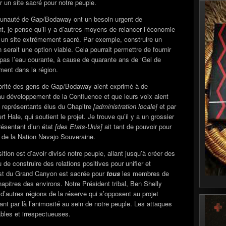
r un site sacré pour notre peuple.
unauté de Gap/Bodaway ont un besoin urgent de
 je pense qu’il y a d’autres moyens de relancer l’économie
n site extrêmement sacré. Par exemple, construire un
 serait une option viable. Cela pourrait permettre de fournir
pas l’eau courante, à cause de quarante ans de ‘Gel de
ment dans la région.
jorité des gens de Gap/Bodaway aient exprimé à de
au développement de la Confluence et que leurs voix aient
s représentants élus du Chapitre
[administration locale]
et par
t Hale, qui soutient le projet. Je trouve qu’il y a un grossier
présentant d’un état
[des Etats-Unis]
ait tant de pouvoir pour
e de la Nation Navajo Souveraine.
tion est d’avoir divisé notre peuple, allant jusqu’à créer des
 de construire des relations positives pour unifier et
st du Grand Canyon est sacrée pour
tous
les membres de
apitres des environs. Notre Président tribal, Ben Shelly
d’autres régions de la réserve qui s’opposent au projet
sant par là l’animosité au sein de notre peuple. Les attaques
bles et irrespectueuses.