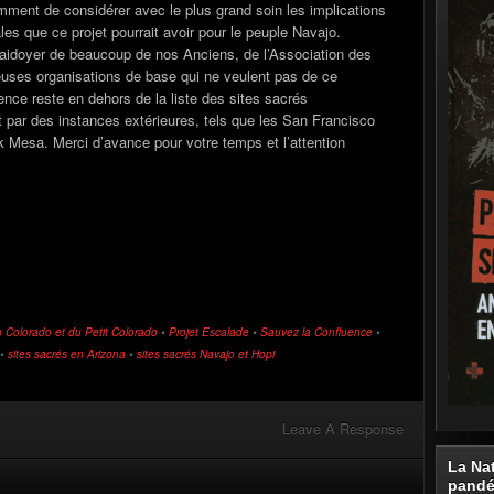
ment de considérer avec le plus grand soin les implications
les que ce projet pourrait avoir pour le peuple Navajo.
 plaidoyer de beaucoup de nos Anciens, de l’Association des
es organisations de base qui ne veulent pas de ce
nce reste en dehors de la liste des sites sacrés
 par des instances extérieures, tels que les San Francisco
 Mesa. Merci d’avance pour votre temps et l’attention
 Colorado et du Petit Colorado
•
Projet Escalade
•
Sauvez la Confluence
•
•
sites sacrés en Arizona
•
sites sacrés Navajo et Hopi
Leave A Response
La Na
pand