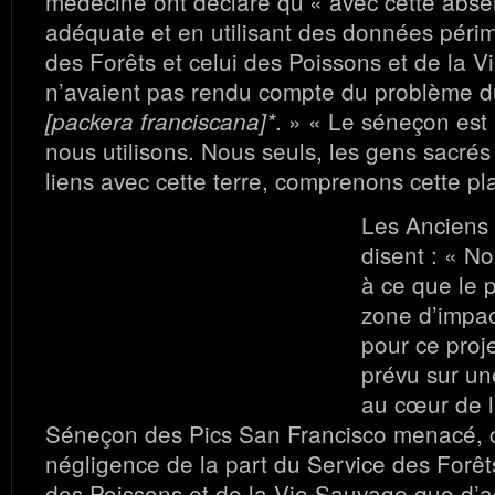
médecine ont déclaré qu’« avec cette abse
adéquate et en utilisant des données périm
des Forêts et celui des Poissons et de la 
n’avaient pas rendu compte du problème 
. » « Le séneçon est
[packera franciscana]*
nous utilisons. Nous seuls, les gens sacré
liens avec cette terre, comprenons cette pl
Les Anciens
disent : « 
à ce que le p
zone d’impact
pour ce proje
prévu sur un
au cœur de l
Séneçon des Pics San Francisco menacé, c
négligence de la part du Service des Forêt
des Poissons et de la Vie Sauvage que d’ac