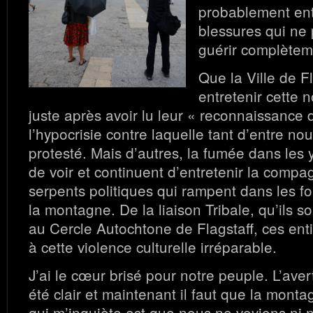
probablement ent
blessures qui ne
guérir complètem
Que la Ville de F
entretenir cette n
juste après avoir lu leur « reconnaissance du
l’hypocrisie contre laquelle tant d’entre no
protesté. Mais d’autres, la fumée dans les 
de voir et continuent d’entretenir la compa
serpents politiques qui rampent dans les f
la montagne. De la liaison Tribale, qu’ils so
au Cercle Autochtone de Flagstaff, ces ent
à cette violence culturelle irréparable.
J’ai le cœur brisé pour notre peuple. L’ave
été clair et maintenant il faut que la monta
qui m’inquiète est que nous ne voyions ni 