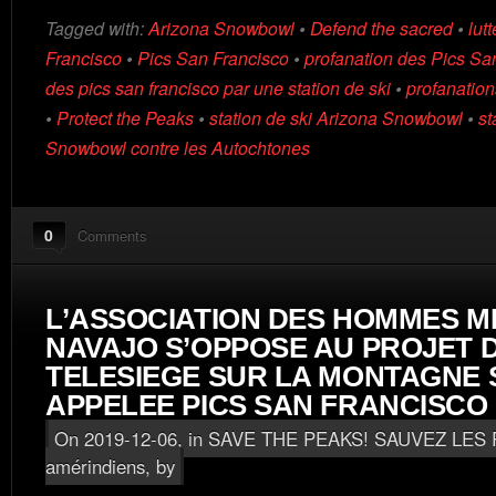
Tagged with:
Arizona Snowbowl
•
Defend the sacred
•
lut
Francisco
•
Pics San Francisco
•
profanation des Pics Sa
des pics san francisco par une station de ski
•
profanatio
•
Protect the Peaks
•
station de ski Arizona Snowbowl
•
st
Snowbowl contre les Autochtones
0
Comments
L’ASSOCIATION DES HOMMES M
NAVAJO S’OPPOSE AU PROJET 
TELESIEGE SUR LA MONTAGNE
APPELEE PICS SAN FRANCISCO
On 2019-12-06, in
SAVE THE PEAKS! SAUVEZ LES 
amérindiens
, by