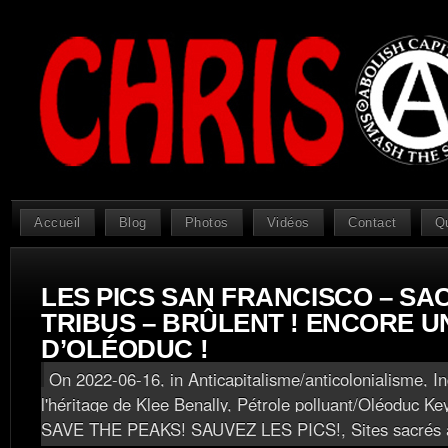
Accueil
Blog
Photos
Vidéos
Contact
Q
LES PICS SAN FRANCISCO – SA
TRIBUS – BRÛLENT ! ENCORE U
D’OLÉODUC !
On 2022-06-16, in
Anticapitalisme/anticolonialisme
,
I
l'héritage de Klee Benally
,
Pétrole polluant/Oléoduc Ke
SAVE THE PEAKS! SAUVEZ LES PICS!
,
Sites sacrés