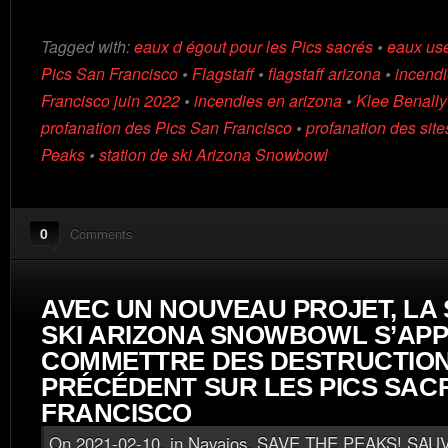
Tagged with:
eaux d égout pour les Pics sacrés
•
eaux usé
Pics San Francisco
•
Flagstaff
•
flagstaff arizona
•
incendi
Francisco juin 2022
•
incendies en arizona
•
Klee Benally
profanation des Pics San Francisco
•
profanation des site
Peaks
•
station de ski Arizona Snowbowl
0
Comments
AVEC UN NOUVEAU PROJET, LA 
SKI ARIZONA SNOWBOWL S’APP
COMMETTRE DES DESTRUCTIO
PRÉCÉDENT SUR LES PICS SAC
FRANCISCO
On 2021-02-10, in
Navajos
,
SAVE THE PEAKS! SAUV