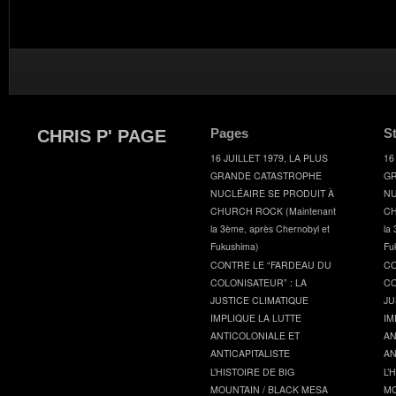
Pages
S
CHRIS P' PAGE
16 JUILLET 1979, LA PLUS
16
GRANDE CATASTROPHE
GR
NUCLÉAIRE SE PRODUIT À
NU
CHURCH ROCK (Maintenant
CH
la 3ème, après Chernobyl et
la
Fukushima)
Fu
CONTRE LE “FARDEAU DU
CO
COLONISATEUR” : LA
CO
JUSTICE CLIMATIQUE
JU
IMPLIQUE LA LUTTE
IM
ANTICOLONIALE ET
AN
ANTICAPITALISTE
AN
L’HISTOIRE DE BIG
L’
MOUNTAIN / BLACK MESA
MO