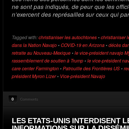
ne sont pas indiqués, de peur que les offic
n’exercent des représailles sur ceux qui par
Tagged with:
christianiser les autochtones
•
christianiser 
dans la Nation Navajo
•
COVID-19 en Arizona
•
décès dan
retraite au Nouveau-Mexique
•
le vice-président navajo M
rassemblement de soutien à Trump
•
le vice-président na
care center Farmington
•
Patrouille des Frontières US
•
re
président Myron Lizer
•
Vice-président Navajo
0
Comments
LES ETATS-UNIS INTERDISENT L
INFORMATIONS SUR LA DISSÉMI