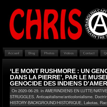
Accueil
Blog
Photos
Vidéos
Contact
Q
‘LE MONT RUSHMORE : UN GEN
DANS LA PIERRE’, PAR LE MUSE
GENOCIDE DES INDIENS D’AME
On 2020-06-29, in
AMERINDIENS EN LUTTE/NATIV
STRUGGLES
,
Anticapitalisme/anticolonialisme
,
Doctri
HISTORY-BACKGROUND/HISTORIQUE
,
Lakotas
,
Rac