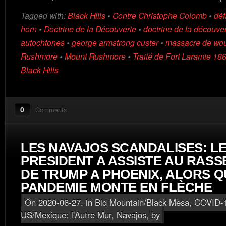
Tagged with:
Black Hills
•
Contre Christophe Colomb
•
déf
horn
•
Doctrine de la Découverte
•
doctrine de la découver
autochtones
•
george armstrong custer
•
massacre de wo
Rushmore
•
Mount Rushmore
•
Traité de Fort Laramie 18
Black Hills
0
Comments
LES NAVAJOS SCANDALISES: LE
PRESIDENT A ASSISTE AU RAS
DE TRUMP A PHOENIX, ALORS Q
PANDEMIE MONTE EN FLÈCHE
On 2020-06-27, in
Big Mountain/Black Mesa
,
COVID-
US/Mexique: l'Autre Mur
,
Navajos
, by