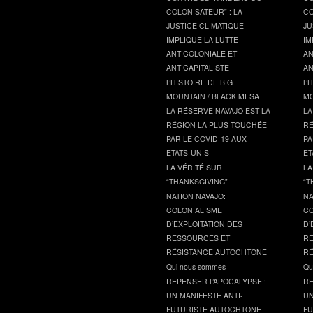
COLONISATEUR” : LA
CO
JUSTICE CLIMATIQUE
JU
IMPLIQUE LA LUTTE
IM
ANTICOLONIALE ET
AN
ANTICAPITALISTE
AN
L’HISTOIRE DE BIG
L’
MOUNTAIN / BLACK MESA
MO
LA RÉSERVE NAVAJO EST LA
LA
RÉGION LA PLUS TOUCHÉE
RÉ
PAR LE COVID-19 AUX
PA
ETATS-UNIS
ET
LA VÉRITÉ SUR
LA
“THANKSGIVING”
“T
NATION NAVAJO:
NA
COLONIALISME
CO
D’EXPLOITATION DES
D’
RESSOURCES ET
RE
RÉSISTANCE AUTOCHTONE
RÉ
Qui nous sommes
Qu
REPENSER L’APOCALYPSE :
RE
UN MANIFESTE ANTI-
UN
FUTURISTE AUTOCHTONE
FU