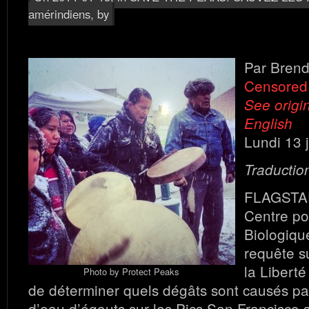
amérindiens
, by
Par Brend
Censored
See origin
English
Lundi 13 
Traduction
FLAGSTAF
Centre pou
Biologiqu
requête su
la Liberté
Photo by Protect Peaks
de déterminer quels dégâts sont causés par
d’eau d’égouts sur les Pics San Francisco 