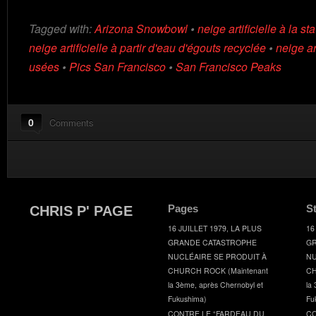
Tagged with:
Arizona Snowbowl
•
neige artificielle à la 
neige artificielle à partir d'eau d'égouts recyclée
•
neige ar
usées
•
Pics San Francisco
•
San Francisco Peaks
0
Comments
Pages
S
CHRIS P' PAGE
16 JUILLET 1979, LA PLUS
16
GRANDE CATASTROPHE
GR
NUCLÉAIRE SE PRODUIT À
NU
CHURCH ROCK (Maintenant
CH
la 3ème, après Chernobyl et
la
Fukushima)
Fu
CONTRE LE “FARDEAU DU
CO