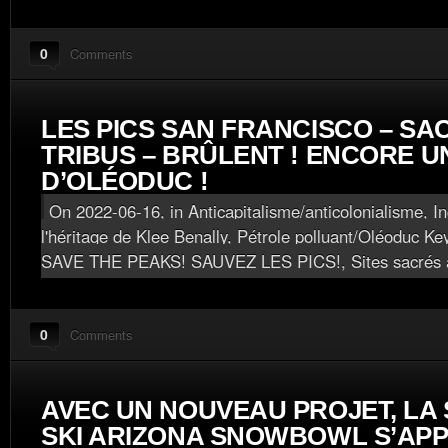
0
Comments
LES PICS SAN FRANCISCO – SA
TRIBUS – BRÛLENT ! ENCORE U
D’OLÉODUC !
On 2022-06-16, in
Anticapitalisme/anticolonialisme
,
I
l'héritage de Klee Benally
,
Pétrole polluant/Oléoduc Ke
SAVE THE PEAKS! SAUVEZ LES PICS!
,
Sites sacrés
0
Comments
AVEC UN NOUVEAU PROJET, LA 
SKI ARIZONA SNOWBOWL S’APP