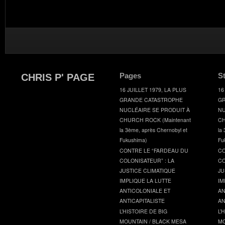
Pages
S
CHRIS P' PAGE
16 JUILLET 1979, LA PLUS
16
GRANDE CATASTROPHE
GR
NUCLÉAIRE SE PRODUIT À
NU
CHURCH ROCK (Maintenant
CH
la 3ème, après Chernobyl et
la
Fukushima)
Fu
CONTRE LE “FARDEAU DU
CO
COLONISATEUR” : LA
CO
JUSTICE CLIMATIQUE
JU
IMPLIQUE LA LUTTE
IM
ANTICOLONIALE ET
AN
ANTICAPITALISTE
AN
L’HISTOIRE DE BIG
L’
MOUNTAIN / BLACK MESA
MO