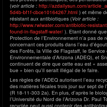
(
http://azdailysun.com/article
voir article :
5d4b-bf1f-cbce10164267.html
) et même de
résistant aux antibiotiques (
Voir article :
http://www.rwlwater.com/antibiotic-resistan
found-in-flagstaff-water/
). Etant donné que
Protection de l’Environnement n’a pas de r
concernant ces produits dans l’eau d’égout 
des Forêts, la Ville de Flagstaff, le Service
Environnementale d’Arizona (ADEQ), et S
continuent de dire que cette eau est « ass
bue » bien qu’il serait illégal de le faire.
Les règles de l’ADEQ autorisent l’eau recy
des matières fécales trois jour sur sept de 
(R 18-11-303 2a). En plus, d’après le biolo
l’Université du Nord de l’Arizona Dr. Paul T
recyclée peut aussi contenir des antibioti