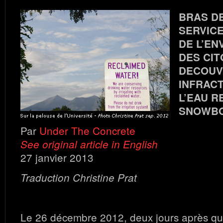
BRAS DE
SERVICE
DE L’EN
DES CI
DECOUV
INFRAC
L’EAU R
SNOWB
Par
Under The Concrete
See original article in English
27 janvier 2013
Traduction Christine Prat
Le 26 décembre 2012, deux jours après que