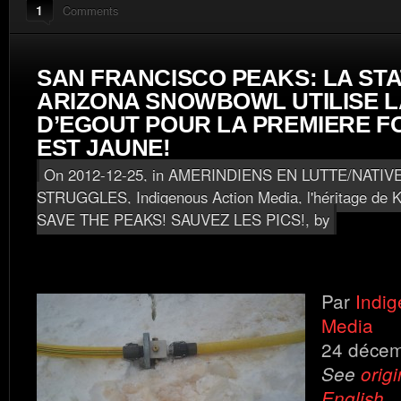
1
Comments
SAN FRANCISCO PEAKS: LA STA
ARIZONA SNOWBOWL UTILISE L
D’EGOUT POUR LA PREMIERE F
EST JAUNE!
On 2012-12-25, in
AMERINDIENS EN LUTTE/NATIV
STRUGGLES
,
Indigenous Action Media, l'héritage de K
SAVE THE PEAKS! SAUVEZ LES PICS!
, by
Par
Indig
Media
24 déce
See
origi
English