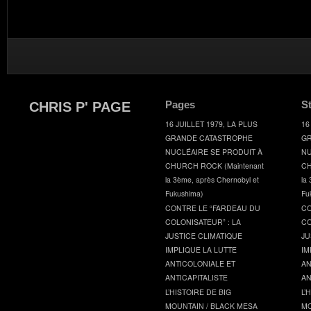
Pages
S
CHRIS P' PAGE
16 JUILLET 1979, LA PLUS
16
GRANDE CATASTROPHE
GR
NUCLÉAIRE SE PRODUIT À
NU
CHURCH ROCK (Maintenant
CH
la 3ème, après Chernobyl et
la
Fukushima)
Fu
CONTRE LE “FARDEAU DU
CO
COLONISATEUR” : LA
CO
JUSTICE CLIMATIQUE
JU
IMPLIQUE LA LUTTE
IM
ANTICOLONIALE ET
AN
ANTICAPITALISTE
AN
L’HISTOIRE DE BIG
L’
MOUNTAIN / BLACK MESA
MO