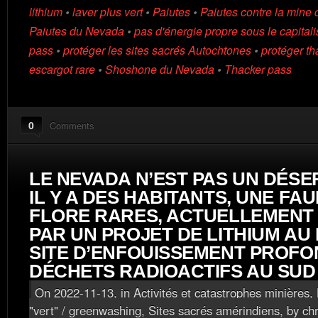
lithium
•
laver plus vert
•
Paiutes
•
Paiutes contre la mine 
Paiutes du Nevada
•
pas d'énergie propre sous le capital
pass
•
protéger les sites sacrés Autochtones
•
protéger th
escargot rare
•
Shoshone du Nevada
•
Thacker pass
0
Comments
LE NEVADA N’EST PAS UN DÉSER
IL Y A DES HABITANTS, UNE FA
FLORE RARES, ACTUELLEMENT
PAR UN PROJET DE LITHIUM AU
SITE D’ENFOUISSEMENT PROFO
DÉCHETS RADIOACTIFS AU SUD
On 2022-11-13, in
Activités et catastrophes minières
,
"vert" / greenwashing
,
Sites sacrés amérindiens
, by ch