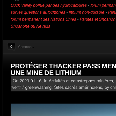
Duck Valley pollué par des hydrocarbures
•
forum permane
sur les questions autochtones
•
lithium non-durable
•
Paiu
forum permanent des Nations Unies
•
Paiutes et Shoshon
Shoshone du Nevada
0
Comments
PROTÉGER THACKER PASS MEN
UNE MINE DE LITHIUM
On 2023-01-16, in
Activités et catastrophes minières
,
"vert" / greenwashing
,
Sites sacrés amérindiens
, by ch