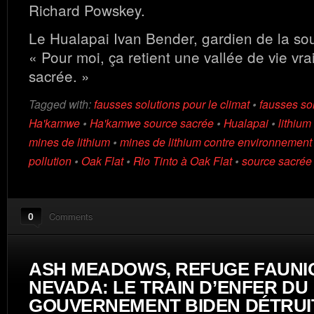
Richard Powskey.
Le Hualapai Ivan Bender, gardien de la sour
« Pour moi, ça retient une vallée de vie vr
sacrée. »
Tagged with:
fausses solutions pour le climat
•
fausses sol
Ha'kamwe
•
Ha'kamwe source sacrée
•
Hualapai
•
lithium
mines de lithium
•
mines de lithium contre environnement
pollution
•
Oak Flat
•
Rio Tinto à Oak Flat
•
source sacrée
0
Comments
ASH MEADOWS, REFUGE FAUNI
NEVADA: LE TRAIN D’ENFER DU
GOUVERNEMENT BIDEN DÉTRUI