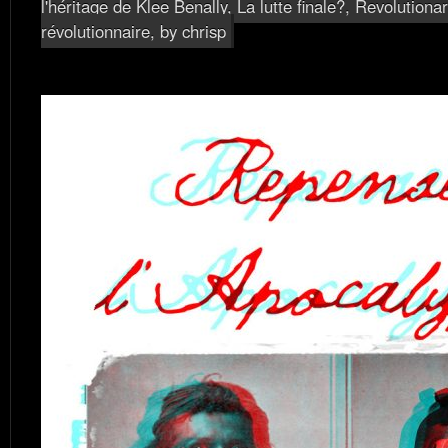
l'héritage de Klee Benally
,
La lutte finale?
,
Revolutiona
révolutionnaire
, by chrisp