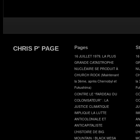
Pages
S
CHRIS P' PAGE
16 JUILLET 1979, LA PLUS
16
GRANDE CATASTROPHE
GR
NUCLÉAIRE SE PRODUIT À
NU
CHURCH ROCK (Maintenant
CH
la 3ème, après Chernobyl et
la
Fukushima)
Fu
CONTRE LE “FARDEAU DU
CO
COLONISATEUR” : LA
CO
JUSTICE CLIMATIQUE
JU
IMPLIQUE LA LUTTE
IM
ANTICOLONIALE ET
AN
ANTICAPITALISTE
AN
L’HISTOIRE DE BIG
L’
MOUNTAIN / BLACK MESA
MO