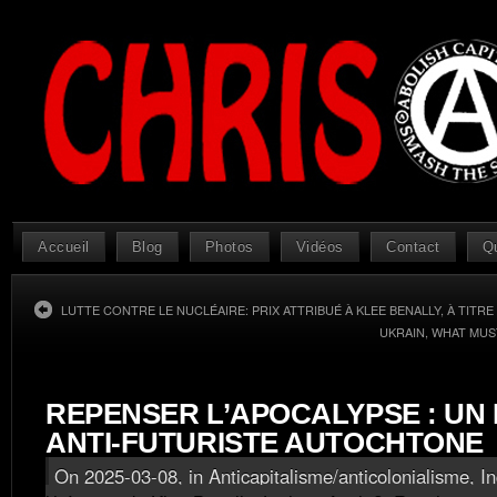
Accueil
Blog
Photos
Vidéos
Contact
Q
LUTTE CONTRE LE NUCLÉAIRE: PRIX ATTRIBUÉ À KLEE BENALLY, À TITR
UKRAIN, WHAT MUS
REPENSER L’APOCALYPSE : UN
ANTI-FUTURISTE AUTOCHTONE
On 2025-03-08, in
Anticapitalisme/anticolonialisme
,
I