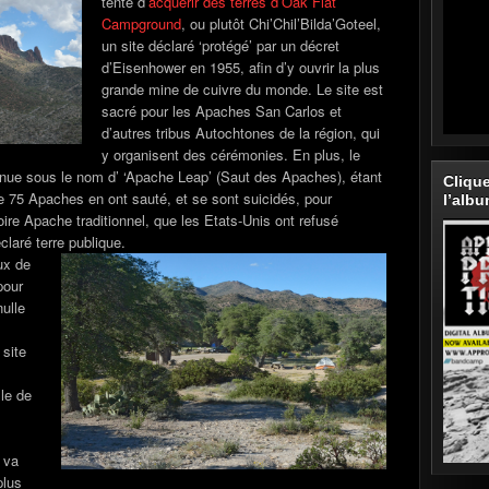
tenté d’
acquérir des terres d’Oak Flat
Campground
, ou plutôt Chi’Chil’Bilda’Goteel,
un site déclaré ‘protégé’ par un décret
d’Eisenhower en 1955, afin d’y ouvrir la plus
grande mine de cuivre du monde. Le site est
sacré pour les Apaches San Carlos et
d’autres tribus Autochtones de la région, qui
y organisent des cérémonies. En plus, le
nue sous le nom d’ ‘Apache Leap’ (Saut des Apaches), étant
Cliqu
ue 75 Apaches en ont sauté, et se sont suicidés, pour
l’alb
toire Apache traditionnel, que les Etats-Unis ont refusé
claré terre publique.
ux de
pour
ulle
 site
le de
e va
plus