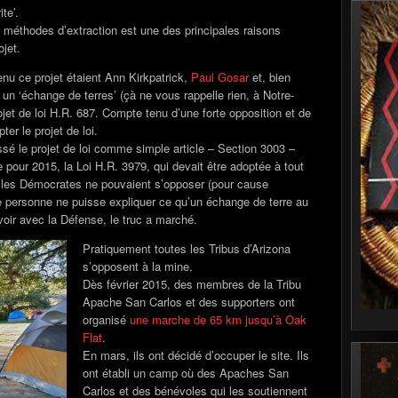
te’.
 méthodes d’extraction est une des principales raisons
jet.
u ce projet étaient Ann Kirkpatrick,
Paul Gosar
et, bien
é un ‘échange de terres’ (çà ne vous rappelle rien, à Notre-
 de loi H.R. 687. Compte tenu d’une forte opposition et de
ter le projet de loi.
é le projet de loi comme simple article – Section 3003 –
 pour 2015, la Loi H.R. 3979, qui devait être adoptée à tout
 ni les Démocrates ne pouvaient s’opposer (pour cause
e personne ne puisse expliquer ce qu’un échange de terre au
voir avec la Défense, le truc a marché.
Pratiquement toutes les Tribus d’Arizona
s’opposent à la mine.
Dès février 2015, des membres de la Tribu
Apache San Carlos et des supporters ont
organisé
une marche de 65 km jusqu’à Oak
Flat
.
En mars, ils ont décidé d’occuper le site. Ils
ont établi un camp où des Apaches San
Carlos et des bénévoles qui les soutiennent