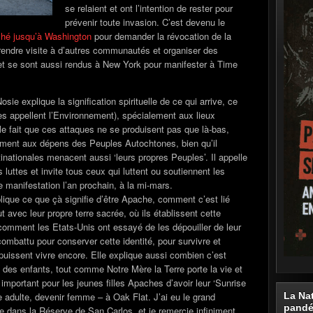
se relaient et ont l’intention de rester pour
prévenir toute invasion. C’est devenu le
arché jusqu’à Washington
pour demander la révocation de la
 rendre visite à d’autres communautés et organiser des
t se sont aussi rendus à New York pour manifester à Time
ie explique la signification spirituelle de ce qui arrive, ce
res appellent l’Environnement), spécialement aux lieux
 le fait que ces attaques ne se produisent pas que là-bas,
ement aux dépens des Peuples Autochtones, bien qu’il
inationales menacent aussi ‘leurs propres Peuples’. Il appelle
es luttes et invite tous ceux qui luttent ou soutiennent les
 manifestation l’an prochain, à la mi-mars.
plique ce que çà signifie d’être Apache, comment c’est lié
t avec leur propre terre sacrée, où ils établissent cette
 comment les Etats-Unis ont essayé de les dépouiller de leur
ombattu pour conserver cette identité, pour survivre et
issent vivre encore. Elle explique aussi combien c’est
 des enfants, tout comme Notre Mère la Terre porte la vie et
t important pour les jeunes filles Apaches d’avoir leur ‘Sunrise
 adulte, devenir femme – à Oak Flat. J’ai eu le grand
La Na
pand
 dans la Réserve de San Carlos, et je remercie infiniment