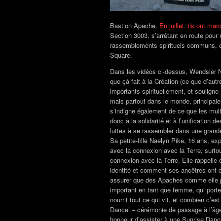
Bastion Apache.
En juillet, ils ont m
Section 3003, s’arrêtant en route pour
rassemblements spirituels communs, e
Square.
Dans les vidéos ci-dessus, Wendsler Nos
que çà fait à la Création (ce que d’aut
importants spirituellement, et souligne
mais partout dans le monde, principal
s’indigne également de ce que les mult
donc à la solidarité et à l’unification d
luttes à se rassembler dans une grande
Sa petite-fille Naelyn Pike, 16 ans, ex
avec la connexion avec la Terre, surtou
connexion avec la Terre. Elle rappelle
identité et comment ses ancêtres ont c
assurer que des Apaches comme elle pu
important en tant que femme, qui porte
nourrit tout ce qui vit, et combien c’es
Dance’ – cérémonie de passage à l’âge
honneur d’assister à une Sunrise Dance