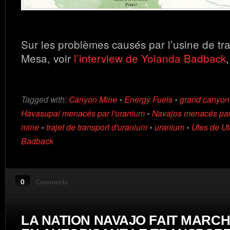
Sur les problèmes causés par l’usine de tr
Mesa, voir
l’interview de Yolanda Badback
Tagged with:
Canyon Mine
•
Energy Fuels
•
grand canyon
Havasupai menacés par l'uranium
•
Navajos menacés par
mine
•
trajet de transport d'uranium
•
uranium
•
Utes de U
Badback
0
Comments
LA NATION NAVAJO FAIT MARC