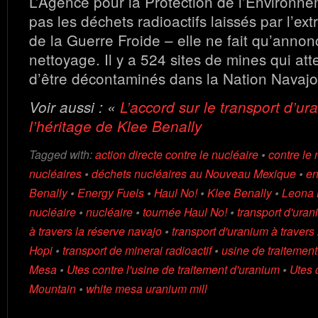
L’Agence pour la Protection de l’Environne
pas les déchets radioactifs laissés par l’ex
de la Guerre Froide – elle ne fait qu’annon
nettoyage. Il y a 524 sites de mines qui at
d’être décontaminés dans la Nation Navajo
Voir aussi : «
L’accord sur le transport d’u
l’héritage de Klee Benally
Tagged with:
action directe contre le nucléaire
•
contre le 
nucléaires
•
déchets nucléaires au Nouveau Mexique
•
en
Benally
•
Energy Fuels
•
Haul No!
•
Klee Benally
•
Leona 
nucléaire
•
nucléaire
•
tournée Haul No!
•
transport d'ura
à travers la réserve navajo
•
transport d'uranium à travers
Hopi
•
transport de minerai radioactif
•
usine de traitemen
Mesa
•
Utes contre l'usine de traitement d'uranium
•
Utes 
Mountain
•
white mesa uranium mill