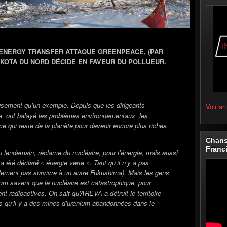
ENERGY TRANSFER ATTAQUE GREENPEACE, (PAR
AKOTA DU NORD DÉCIDE EN FAVEUR DU POLLUEUR.
eusement qu’un exemple. Depuis que les dirigeants
Voir art
e, ont balayé les problèmes environnementaux, les
 ce qui reste de la planète pour devenir encore plus riches
Chans
Franc
u lendemain, réclame du nucléaire, pour l’énergie, mais aussi
 été déclaré « énergie verte ». Tant qu’il n’y a pas
ablement pas survivre à un autre Fukushima). Mais les gens
ium savent que le nucléaire est catastrophique, pour
t radioactives. On sait qu’AREVA a détruit le territoire
ns qu’il y a des mines d’uranium abandonnées dans le