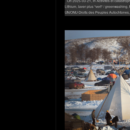
On 2025-03-21, in
Activités et catastro
Lithium, laver plus "vert" / greenwashing
,
UN/ONU-Droits des Peuples Autochtones