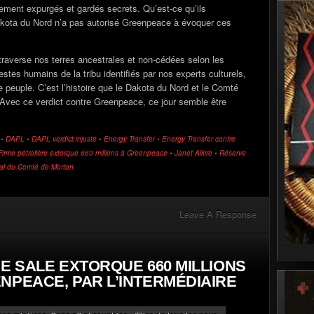
tement expurgés et gardés secrets. Qu’est-ce qu’ils
Dakota du Nord n’a pas autorisé Greenpeace à évoquer ces
traverse nos terres ancestrales et non-cédées selon les
estes humains de la tribu identifiés par nos experts culturels,
 peuple. C’est l’histoire que le Dakota du Nord et le Comté
Avec ce verdict contre Greenpeace, ce jour semble être
•
DAPL
•
DAPL verdict injuste
•
Energy Transfer
•
Energy Transfer contre
Firme pétrolière extorque 660 millions à Greenpeace
•
Janet Alkire
•
Réserve
nal du Comté de Morton
Leave A Response
IE SALE EXTORQUE 660 MILLIONS
NPEACE, PAR L’INTERMÉDIAIRE