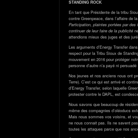
STANDING ROCK
En tant que Présidente de la tribu Siou
contre Greenpeace, dans l’affaire de 
Participation, plaintes portées par des 
continuer de leur faire de la publicité n
attendions mieux des juges et des ju
Les arguments d’Energy Transfer dans c
respect pour la Tribu Sioux de Standin
mouvement en 2016 pour protéger notre
personne d’autre n’a payé ni persuad
Nos jeunes et nos anciens nous ont pr
Terre). C’est ce qui est arrivé et conti
d’Energy Transfer, selon laquelle Gre
protester contre le DAPL, est condesc
Nous savons que beaucoup de résidents
même des compagnies d’oléoducs extér
Mais nous sommes vos voisins, et vous
ne nous connait pas. Ils ne savent p
toutes les attaques parce que nos anc