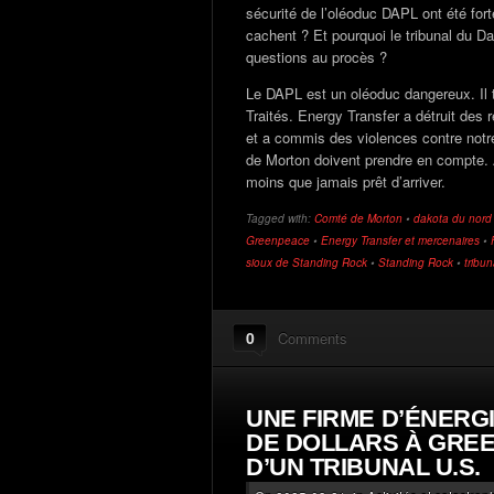
sécurité de l’oléoduc DAPL ont été for
cachent ? Et pourquoi le tribunal du 
questions au procès ?
Le DAPL est un oléoduc dangereux. Il 
Traités. Energy Transfer a détruit des r
et a commis des violences contre notre
de Morton doivent prendre en compte. 
moins que jamais prêt d’arriver.
Tagged with:
Comté de Morton
•
dakota du nord
Greenpeace
•
Energy Transfer et mercenaires
•
sioux de Standing Rock
•
Standing Rock
•
tribu
0
Comments
UNE FIRME D’ÉNERG
DE DOLLARS À GREE
D’UN TRIBUNAL U.S.