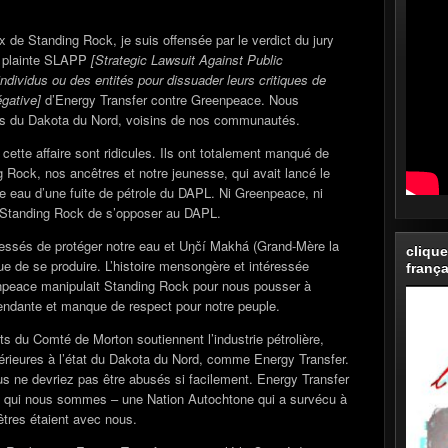
x de Standing Rock, je suis offensée par le verdict du jury
la plainte SLAPP
[Strategic Lawsuit Against Public
individus ou des entités pour dissuader leurs critiques de
égative]
d’Energy Transfer contre Greenpeace. Nous
rés du Dakota du Nord, voisins de nos communautés.
ette affaire sont ridicules. Ils ont totalement manqué de
g Rock, nos ancêtres et notre jeunesse, qui avait lancé le
 eau d’une fuite de pétrole du DAPL. Ni Greenpeace, ni
é Standing Rock de s’opposer au DAPL.
essés de protéger notre eau et Uŋčí Makhá (Grand-Mère la
clique
nue de se produire. L’histoire mensongère et intéressée
frança
enpeace manipulait Standing Rock pour nous pousser à
endante et manque de respect pour notre peuple.
 du Comté de Morton soutiennent l’industrie pétrolière,
ieures à l’état du Dakota du Nord, comme Energy Transfer.
 ne devriez pas être abusés si facilement. Energy Transfer
as qui nous sommes – une Nation Autochtone qui a survécu à
êtres étaient avec nous.