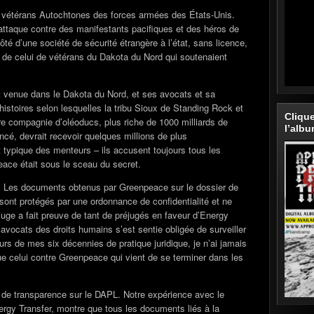
 vétérans Autochtones des forces armées des États-Unis.
’attaque contre des manifestants pacifiques et des héros de
côté d’une société de sécurité étrangère à l’état, sans licence,
 de celui de vétérans du Dakota du Nord qui soutenaient
 venue dans le Dakota du Nord, et ses avocats et sa
stoires selon lesquelles la tribu Sioux de Standing Rock et
Cliqu
re compagnie d’oléoducs, plus riche de 1000 milliards de
l’alb
cé, devrait recevoir quelques millions de plus
st typique des menteurs – ils accusent toujours tous les
ace était sous le sceau du secret.
on. Les documents obtenus par Greenpeace sur le dossier de
sont protégés par une ordonnance de confidentialité et ne
 juge a fait preuve de tant de préjugés en faveur d’Energy
’avocats des droits humains s’est sentie obligée de surveiller
urs de mes six décennies de pratique juridique, je n’ai jamais
ue celui contre Greenpeace qui vient de se terminer dans les
 de transparence sur le DAPL. Notre expérience avec le
rgy Transfer, montre que tous les documents liés à la