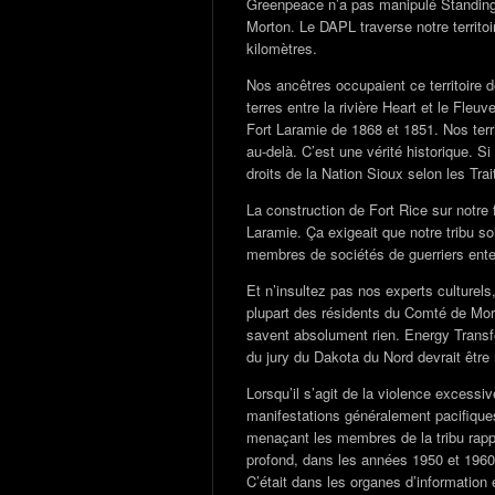
Greenpeace n’a pas manipulé Standing
Morton. Le DAPL traverse notre territoi
kilomètres.
Nos ancêtres occupaient ce territoire 
terres entre la rivière Heart et le Fle
Fort Laramie de 1868 et 1851. Nos territ
au-delà. C’est une vérité historique. S
droits de la Nation Sioux selon les Tr
La construction de Fort Rice sur notre f
Laramie. Ça exigeait que notre tribu so
membres de sociétés de guerriers enter
Et n’insultez pas nos experts culturel
plupart des résidents du Comté de Mort
savent absolument rien. Energy Transf
du jury du Dakota du Nord devrait être
Lorsqu’il s’agit de la violence excessiv
manifestations généralement pacifique
menaçant les membres de la tribu rapp
profond, dans les années 1950 et 1960,
C’était dans les organes d’information et