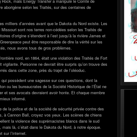
 Rock, mais Energy Transfer a manipulé le Comté de
re aborigène selon les Traités, sur des centaines de
des milliers d’années avant que le Dakota du Nord existe. Les
uve Missouri sont nos terres non-cédées selon les Traités de
oires d’origine s’étendent à l’est jusqu’à la rivière James et
i Greenpeace peut être responsable de dire la vérité sur les
aités, nous avons tous de gros problèmes.
rontière nord, en 1864, était une violation des Traités de Fort
it vigilante. Personne ne devrait être surpris qu’on trouve des
rés dans cette zone, près du trajet de l’oléoduc.
s, qui possèdent une sagesse sur ces questions, dont la
on ou les bureaucrates de la Société Historique de l’État ne
er et ses avocats devraient avoir honte. Et chaque membre
 mieux informé.
e de la police et de la société de sécurité privée contre des
s, à Cannon Ball, croyez vos yeux. Les scènes de chiens
ellent la violence des suprémacistes blancs dans le sud
 mais là, c’était dans le Dakota du Nord, à notre époque.
 sur l’internet.