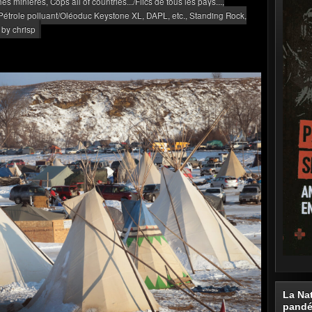
phes minières
,
Cops all of countries.../Flics de tous les pays...
,
Pétrole polluant/Oléoduc Keystone XL, DAPL, etc.
,
Standing Rock
,
, by chrisp
La Na
pand