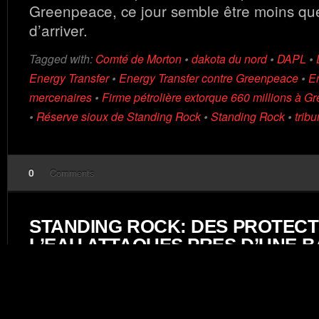
Greenpeace, ce jour semble être moins que
d’arriver.
Tagged with:
Comté de Morton
•
dakota du nord
•
DAPL
•
Energy Transfer
•
Energy Transfer contre Greenpeace
•
En
mercenaires
•
Firme pétrolière extorque 660 millions à 
•
Réserve sioux de Standing Rock
•
Standing Rock
•
trib
0
Comments
STANDING ROCK: DES PROTEC
L’EAU ATTAQUES PRES D’UNE 
On 2016-11-21, in
Cops all of countries.../Flics de tou
l'eau
,
Lakotas
,
Standing Rock, Résistance
, by