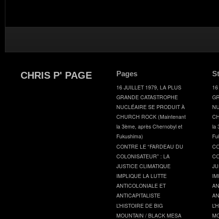
Pages
S
CHRIS P' PAGE
16 JUILLET 1979, LA PLUS
16
GRANDE CATASTROPHE
GR
NUCLÉAIRE SE PRODUIT À
NU
CHURCH ROCK (Maintenant
CH
la 3ème, après Chernobyl et
la
Fukushima)
Fu
CONTRE LE “FARDEAU DU
CO
COLONISATEUR” : LA
CO
JUSTICE CLIMATIQUE
JU
IMPLIQUE LA LUTTE
IM
ANTICOLONIALE ET
AN
ANTICAPITALISTE
AN
L’HISTOIRE DE BIG
L’
MOUNTAIN / BLACK MESA
MO