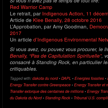
Si vous n’avez pas le temps de tout lire:
Red Warrior Camp
Le retrait, par
Indigenous Action, 11 déce
Article de
Klee Benally, 28 octobre 2016
L’Approbation, par Amy Goodman,
Democra
2017
Un article
d’Indigenous Environmental Net
Si vous avez, ou pouvez vous procurer, le l
Benally, “Pas de Capitulation Spirituelle”
, v
consacré à Standing Rock, en particulier l
critiquables.
Tagged with:
dakota du nord
•
DAPL
•
Energies fossiles
•
Energy Transfer contre Greenpeace
•
Energy Transfer et 
Transfer extorque des centaines de millions
•
Energy Tran
du Dakota du Nord
•
Standing Rock
•
Tribunal U.S. compli