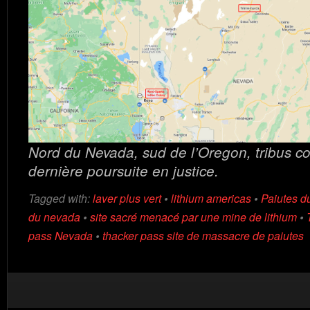
Nord du Nevada, sud de l’Oregon, tribus c
dernière poursuite en justice.
Tagged with:
laver plus vert
•
lithium americas
•
Paiutes d
du nevada
•
site sacré menacé par une mine de lithium
•
pass Nevada
•
thacker pass site de massacre de paiutes