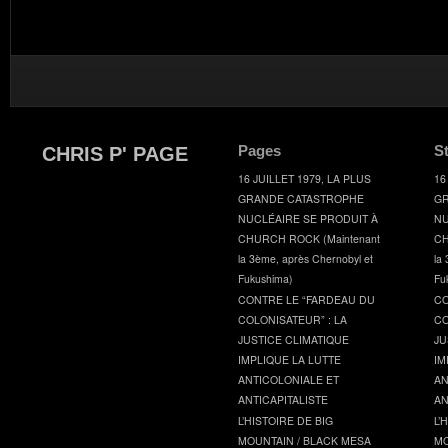
Pages
S
CHRIS P' PAGE
16 JUILLET 1979, LA PLUS
16
GRANDE CATASTROPHE
GR
NUCLÉAIRE SE PRODUIT À
NU
CHURCH ROCK (Maintenant
CH
la 3ème, après Chernobyl et
la
Fukushima)
Fu
CONTRE LE “FARDEAU DU
CO
COLONISATEUR” : LA
CO
JUSTICE CLIMATIQUE
JU
IMPLIQUE LA LUTTE
IM
ANTICOLONIALE ET
AN
ANTICAPITALISTE
AN
L’HISTOIRE DE BIG
L’
MOUNTAIN / BLACK MESA
MO