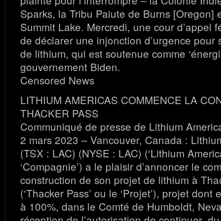
plainte pour l’interrompre – la Colonie In
Sparks, la Tribu Paiute de Burns [Oregon] e
Summit Lake. Mercredi, une cour d’appel f
de déclarer une injonction d’urgence pour
de lithium, qui est soutenue comme ‘énergie
gouvernement Biden.
Censored News
LITHIUM AMERICAS COMMENCE LA CO
THACKER PASS
Communiqué de presse de Lithium Americ
2 mars 2023 – Vancouver, Canada : Lithiu
(TSX : LAC) (NYSE : LAC) (‘Lithium America
‘Compagnie’) a le plaisir d’annoncer le c
construction de son projet de lithium à Th
(‘Thacker Pass’ ou le ‘Projet’), projet dont e
à 100%, dans le Comté de Humboldt, Nevad
réception de l’autorisation de continuer, d