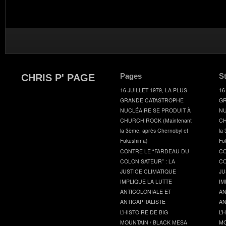
Pages
S
CHRIS P' PAGE
16 JUILLET 1979, LA PLUS
16
GRANDE CATASTROPHE
GR
NUCLÉAIRE SE PRODUIT À
NU
CHURCH ROCK (Maintenant
CH
la 3ème, après Chernobyl et
la
Fukushima)
Fu
CONTRE LE “FARDEAU DU
CO
COLONISATEUR” : LA
CO
JUSTICE CLIMATIQUE
JU
IMPLIQUE LA LUTTE
IM
ANTICOLONIALE ET
AN
ANTICAPITALISTE
AN
L’HISTOIRE DE BIG
L’
MOUNTAIN / BLACK MESA
MO