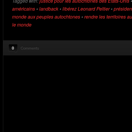
Tagged with:
justice pour les autochtones des Etats-Unis
américains
•
landback
•
libérez Leonard Peltier
•
présiden
monde aux peuples autochtones
•
rendre les territoires 
le monde
0
Comments