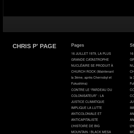
Pages
S
CHRIS P' PAGE
16 JUILLET 1979, LA PLUS
16
GRANDE CATASTROPHE
GR
NUCLÉAIRE SE PRODUIT À
NU
CHURCH ROCK (Maintenant
CH
la 3ème, après Chernobyl et
la
Fukushima)
Fu
CONTRE LE “FARDEAU DU
CO
COLONISATEUR” : LA
CO
JUSTICE CLIMATIQUE
JU
IMPLIQUE LA LUTTE
IM
ANTICOLONIALE ET
AN
ANTICAPITALISTE
AN
L’HISTOIRE DE BIG
L’
MOUNTAIN / BLACK MESA
MO