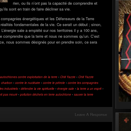
rien, ou ils n’ont pas la capacité de comprendre et
u’ils sont en train de faire décliner sa vie.
 compagnies énergétiques et les Défenseurs de la Terre
 réalités fondamentales de la vie. Ce serait un début ; sinon,
’énergie sale a empiété sur nos territoires il y a 100 ans,
e de comprendre que la terre et nous ne sommes qu’un. C’est
sance, nous sommes désignés pour en prendre soin, ce sera
autochtones contre exploitation de la terre
•
Chili Yazzie
•
Chili Yazzie
e charbon
•
contre le nucléaire
•
contre le pétrole
•
contre les compagnies
les industriels
•
défendre la vie spirituelle
•
énergie sale
•
la terre a un esprit
•
oit pas mourir
•
pollution déchets en terre autochtone
•
sauver la terre
Leave A Response