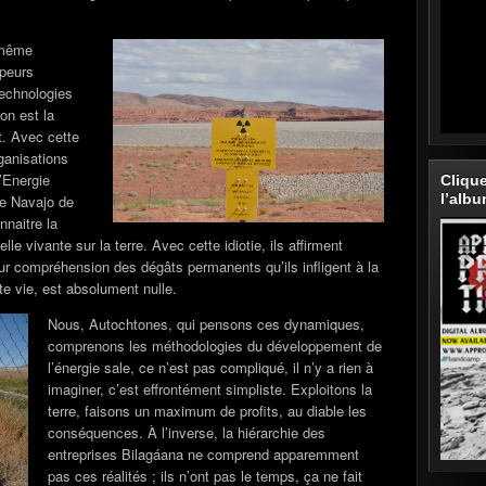
 même
ppeurs
technologies
ion est la
t. Avec cette
ganisations
Energie
Cliqu
l’alb
ie Navajo de
nnaitre la
lle vivante sur la terre. Avec cette idiotie, ils affirment
r compréhension des dégâts permanents qu’ils infligent à la
te vie, est absolument nulle.
Nous, Autochtones, qui pensons ces dynamiques,
comprenons les méthodologies du développement de
l’énergie sale, ce n’est pas compliqué, il n’y a rien à
imaginer, c’est effrontément simpliste. Exploitons la
terre, faisons un maximum de profits, au diable les
conséquences. À l’inverse, la hiérarchie des
entreprises Bilagáana ne comprend apparemment
pas ces réalités ; ils n’ont pas le temps, ça ne fait