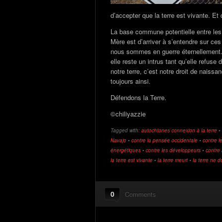
d’accepter que la terre est vivante. Et q
La base commune potentielle entre les
Mère est d’arriver à s’entendre sur ces
nous sommes en guerre éternellement. L
elle reste un intrus tant qu’elle refus
notre terre, c’est notre droit de nais
toujours ainsi.
Défendons la Terre.
©chiliyazzie
Tagged with:
autochtones connexion à la terre
•
Navajo
•
contre la pensée occidentale
•
contre l
énergétiques
•
contre les développeurs
•
contre 
la terre est vivante
•
la terre meurt
•
la terre ne d
0
Comments