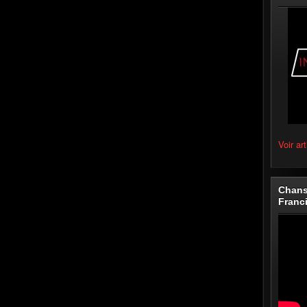
Voir art
Chans
Franc