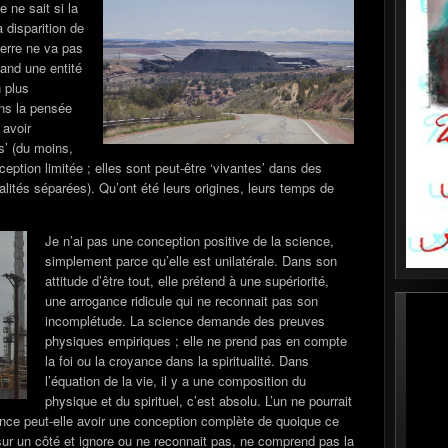
e ne sait si la
 disparition de
terre ne va pas
uand une entité
 plus
ans la pensée
 avoir
s’ (du moins,
ception limitée ; elles sont peut-être ‘vivantes’ dans des
alités séparées). Qu’ont été leurs origines, leurs temps de
Je n’ai pas une conception positive de la science,
simplement parce qu’elle est unilatérale. Dans son
attitude d’être tout, elle prétend à une supériorité,
une arrogance ridicule qui ne reconnait pas son
incomplétude. La science demande des preuves
physiques empiriques ; elle ne prend pas en compte
la foi ou la croyance dans la spiritualité. Dans
l’équation de la vie, il y a une composition du
physique et du spirituel, c’est absolu. L’un ne pourrait
ence peut-elle avoir une conception complète de quoique ce
 sur un côté et ignore ou ne reconnait pas, ne comprend pas la