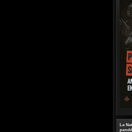
La Na
pand