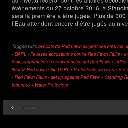
au niveau fédéral dont les affaires découle
évènements du 27 octobre 2016, à Standing
sera la première à être jugée. Plus de 300
l’Eau attendent encore d’être jugés au nive
Tagged with:
avocats de Red Fawn exigent des preuves dé
•
DAPL
•
Fausses accusations contre Red Fawn Fallis
•
i
indic propriétaire du revolver accusant Red Fawn
•
indics
libérez Red Fawn
•
No DAPL
•
Protecteurs de l'Eau
•
Prot
•
Red Fawn Fallis
•
set up against Red Fawn
•
Standing R
tribunaux
•
Water Protectors
0
Comments