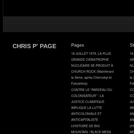
Pages
S
CHRIS P' PAGE
16 JUILLET 1979, LA PLUS
16
GRANDE CATASTROPHE
GR
NUCLÉAIRE SE PRODUIT À
NU
CHURCH ROCK (Maintenant
CH
la 3ème, après Chernobyl et
la
Fukushima)
Fu
CONTRE LE “FARDEAU DU
CO
COLONISATEUR” : LA
CO
JUSTICE CLIMATIQUE
JU
IMPLIQUE LA LUTTE
IM
ANTICOLONIALE ET
AN
ANTICAPITALISTE
AN
L’HISTOIRE DE BIG
L’
MOUNTAIN / BLACK MESA
MO