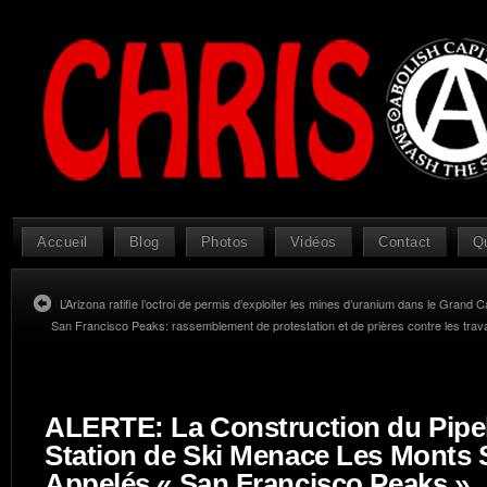
Accueil
Blog
Photos
Vidéos
Contact
Q
L’Arizona ratifie l’octroi de permis d’exploiter les mines d’uranium dans le Grand 
San Francisco Peaks: rassemblement de protestation et de prières contre les travau
ALERTE: La Construction du Pipel
Station de Ski Menace Les Monts 
Appelés « San Francisco Peaks »