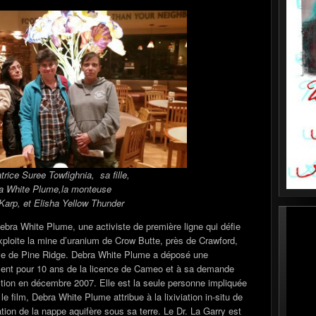
atrice Suree Towfighnia, sa fille,
a White Plume,la monteuse
Karp, et Elisha Yellow Thunder
Debra White Plume, une activiste de première ligne qui défie
ploite la mine d’uranium de Crow Butte, près de Crawford,
rve de Pine Ridge. Debra White Plume a déposé une
ment pour 10 ans de la licence de Cameo et à sa demande
ction en décembre 2007. Elle est la seule personne impliquée
e film, Debra White Plume attribue à la lixiviation in-situ de
tion de la nappe aquifère sous sa terre. Le Dr. La Garry est