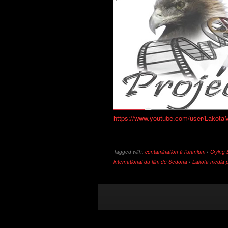
https://www.youtube.com/user/Lakota
Tagged with:
contamination à l'uranium
•
Crying 
international du film de Sedona
•
Lakota media p