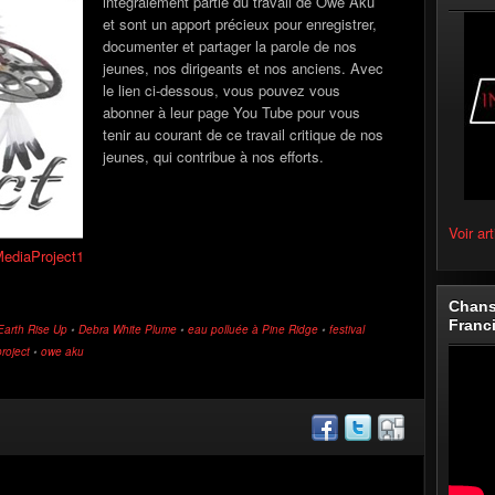
intégralement partie du travail de Owe Aku
et sont un apport précieux pour enregistrer,
documenter et partager la parole de nos
jeunes, nos dirigeants et nos anciens. Avec
le lien ci-dessous, vous pouvez vous
abonner à leur page You Tube pour vous
tenir au courant de ce travail critique de nos
jeunes, qui contribue à nos efforts.
Voir art
MediaProject1
Chans
Franc
Earth Rise Up
•
Debra White Plume
•
eau polluée à Pine Ridge
•
festival
roject
•
owe aku