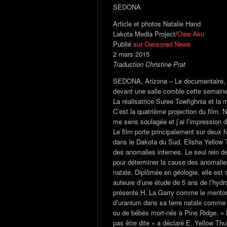
SEDONA
Article et photos Natalie Hand
Lakota Media Project/
Owe Aku
Publié
sur Censored News
2 mars 2015
Traduction Christine Prat
SEDONA, Arizona – Le documentaire, c
devant une salle comble cette semaine,
La réalisatrice Suree Towfighnia et la
C’est la quatrième projection du film. N
me sens soulagée et j’ai l’impression 
Le film porte principalement sur deux
dans le Dakota du Sud. Elisha Yellow T
des anomalies internes. Le seul rein de
pour déterminer la cause des anomalies
natale. Diplômée en géologie, elle est 
auteure d’une étude de 5 ans de l’hydr
présente H. La Garry comme le mentor 
d’uranium dans sa terre natale comme 
ou de bébés mort-nés à Pine Ridge. « L’
pas être dite » a déclaré E. Yellow Thu