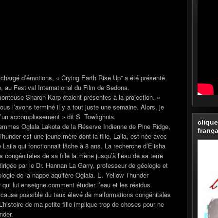
hargé d’émotions, « Crying Earth Rise Up” a été présenté
 au Festival International du Film de Sedona.
 monteuse Sharon Karp étaient présentes à la projection. «
ous l’avons terminé il y a tout juste une semaine. Alors, je
d’un accomplissement » dit S. Towfighnia.
clique
 femmes Oglala Lakota de la Réserve Indienne de Pine Ridge,
frança
hunder est une jeune mère dont la fille, Laila, est née avec
 Laila qui fonctionnait lâche à 8 ans. La recherche d’Elisha
 congénitales de sa fille la mène jusqu’à l’eau de sa terre
dirigée par le Dr. Hannan La Garry, professeur de géologie et
ologie de la nappe aquifère Oglala. E. Yellow Thunder
qui lui enseigne comment étudier l’eau et les résidus
cause possible du taux élevé de malformations congénitales
histoire de ma petite fille implique trop de choses pour ne
nder.