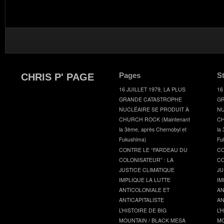
Pages
S
CHRIS P' PAGE
16 JUILLET 1979, LA PLUS
16
GRANDE CATASTROPHE
GR
NUCLÉAIRE SE PRODUIT À
NU
CHURCH ROCK (Maintenant
CH
la 3ème, après Chernobyl et
la
Fukushima)
Fu
CONTRE LE “FARDEAU DU
CO
COLONISATEUR” : LA
CO
JUSTICE CLIMATIQUE
JU
IMPLIQUE LA LUTTE
IM
ANTICOLONIALE ET
AN
ANTICAPITALISTE
AN
L’HISTOIRE DE BIG
L’
MOUNTAIN / BLACK MESA
MO