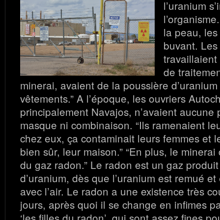
l’uranium s’
l’organisme.
la peau, le
buvant. Les 
travaillaien
de traitemen
minerai, avaient de la poussière d’uranium
vêtements.” A l’époque, les ouvriers Autoc
principalement Navajos, n’avaient aucune p
masque ni combinaison. “Ils ramenaient le
chez eux, ça contaminait leurs femmes et le
bien sûr, leur maison.” “En plus, le minerai
du gaz radon.” Le radon est un gaz produit
d’uranium, dès que l’uranium est remué et 
avec l’air. Le radon a une existence très c
jours, après quoi il se change en infimes p
‘les filles du radon’, qui sont assez fines p