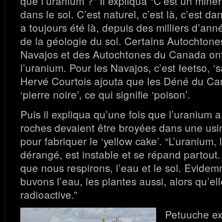
que l’uranium ?” Il expliqua “C’est un miner
dans le sol. C’est naturel, c’est là, c’est da
a toujours été là, depuis des milliers d’anné
de la géologie du sol. Certains Autochton
Navajos et des Autochtones du Canada on
l’uranium. Pour les Navajos, c’est łeetso, ‘s
Hervé Courtois ajouta que les Déné du Can
‘pierre noire’, ce qui signifie ‘poison’.
Puis il expliqua qu’une fois que l’uranium a 
roches devaient être broyées dans une usin
pour fabriquer le ‘yellow cake’. “L’uranium, l
dérangé, est instable et se répand partout. 
que nous respirons, l’eau et le sol. Evide
buvons l’eau, les plantes aussi, alors qu’e
radioactive.”
Petuuche e