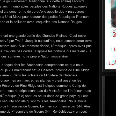
 le gouvernement Traditionnel sur cette affaire) l’accord
rds aux innombrables peuples des Nations Rouges auxquels
dollars sous forme de ce qu’elle appelle des « ressources
ées à Unci Maka pour assurer des profits à quelques Preneurs
ction et la pollution avec lesquelles nos Nations Rouges
ennent une grande partie des Grandes Plaines. C’est notre
servé par Traité. Jusqu’à aujourd’hui, nous aimons cette terre
endre soin. A un moment donné, l’Amérique, après avoir pris
us n’avions pas cédés, a appelé les portions qui restaient « la
nous sommes notre propre Nation souveraine !
ns la façon dont les Américains comprennent ce que nous
t où je vis maintenant est la Réserve Indienne de Pine Ridge
lement, dans les fichiers du Ministère de l’Intérieur
ionaux, les animaux et les plantes – c’est aussi où les
, la Réserve de Pine Ridge est indiquée comme le Camp de
sé, nous ne dépendions pas du Ministère de l’Intérieur, mais
 d’Amérique (sic) sont les seuls dans ce grand pays qui ont
sécurité sociale qu’ont tous les Américains. Nous avons
ro de Prisonnier de Guerre. Le mien commence par 344. Ainsi
Camp de Prisonniers de Guerre 344. Réfléchissez-y un peu.