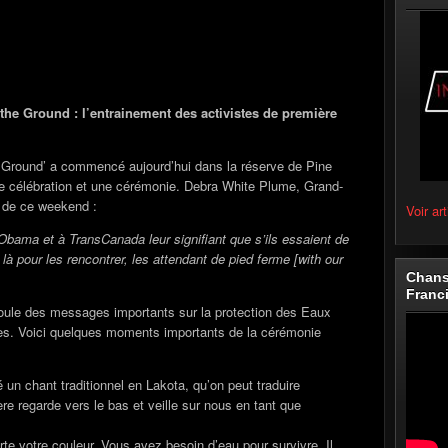
he Ground : l’entrainement des activistes de première
 Ground’ a commencé aujourd’hui dans la réserve de Pine
e célébration et une cérémonie. Debra White Plume, Grand-
t de ce weekend :
Voir art
bama et à TransCanada leur signifiant que s’ils essaient de
à pour les rencontrer, les attendant de pied ferme [with our
Chans
Franc
oule des messages importants sur la protection des Eaux
es. Voici quelques moments importants de la cérémonie
un chant traditionnel en Lakota, qu’on peut traduire
e regarde vers le bas et veille sur nous en tant que
rte votre couleur. Vous avez besoin d’eau pour survivre. Il