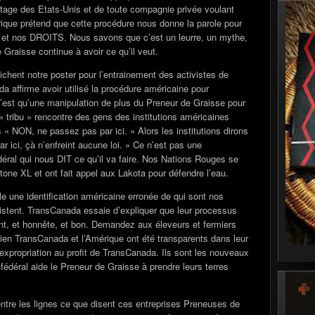
ntage des Etats-Unis et de toute compagnie privée voulant
érique prétend que cette procédure nous donne la parole pour
 et nos DROITS. Nous savons que c’est un leurre, un mythe,
Graisse continue à avoir ce qu’il veut.
fichent notre poster pour l’entrainement des activistes de
 affirme avoir utilisé la procédure américaine pour
 n’est qu’une manipulation de plus du Preneur de Graisse pour
 « tribu » rencontre des gens des institutions américaines
 NON, ne passez pas par ici. » Alors les institutions dirons
r ici, çà n’enfreint aucune loi. » Ce n’est pas une
déral qui nous DIT ce qu’il va faire. Nos Nations Rouges se
one XL et ont fait appel aux Lakota pour défendre l’eau.
 une identification américaine erronée de qui sont nos
sistent. TransCanada essaie d’expliquer que leur processus
t, et honnête, et bon. Demandez aux éleveurs et fermiers
en TransCanada et l’Amérique ont été transparents dans leur
r expropriation au profit de TransCanada. Ils sont les nouveaux
fédéral aide le Preneur de Graisse à prendre leurs terres
 entre les lignes ce que disent ces entreprises Preneuses de