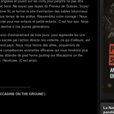
 anglaise et jouent sur les mots pour paraître ne pas être
s et bons. Ne soyez pas dupes du Preneur de Graisse. Soyez
one XL et fermer le site d’extraction des sables bitumineux.
ore temps de les arrêter. Rassemblez votre courage ! Nous
crée pour nos enfants et petits-enfants. C’est leur eau. Nous
t destiné à nos jeunes générations.
ion d’entrainement de trois jours, pour apprendre les uns
acrée par l’action directe non-violente, ce qui d’ailleurs, est
grand pays. Nous nous ferons des alliés, acquerrons de
s compétences existantes efficaces qui nous rendrons plus
 les attendre de pied ferme
[putting our Mocassins on the
. Hecetuwe. (C’est ainsi).
_________________
OCCASINS ON THE GROUND’)
La Na
pand