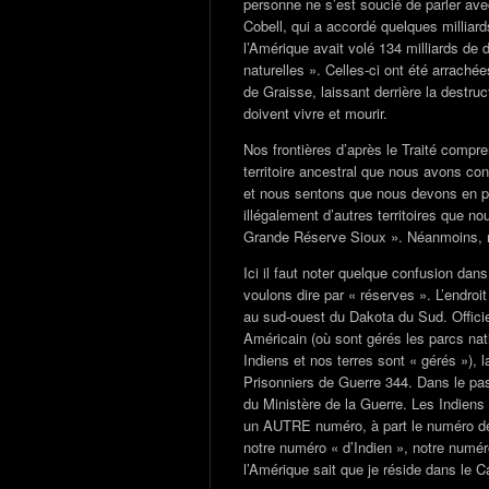
personne ne s’est soucié de parler avec
Cobell, qui a accordé quelques millia
l’Amérique avait volé 134 milliards de 
naturelles ». Celles-ci ont été arrach
de Graisse, laissant derrière la destru
doivent vivre et mourir.
Nos frontières d’après le Traité compr
territoire ancestral que nous avons con
et nous sentons que nous devons en pr
illégalement d’autres territoires que no
Grande Réserve Sioux ». Néanmoins, 
Ici il faut noter quelque confusion da
voulons dire par « réserves ». L’endroi
au sud-ouest du Dakota du Sud. Officiel
Américain (où sont gérés les parcs nat
Indiens et nos terres sont « gérés »)
Prisonniers de Guerre 344. Dans le pas
du Ministère de la Guerre. Les Indiens
un AUTRE numéro, à part le numéro de 
notre numéro « d’Indien », notre numé
l’Amérique sait que je réside dans le 