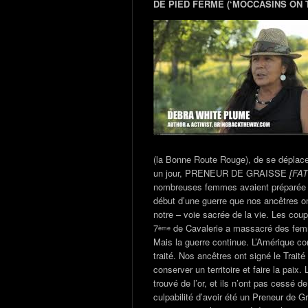
DE PIED FERME (‘MOCCASINS ON
(la Bonne Route Rouge), de se déplacer
un jour, PRENEUR DE GRAISSE
[FA
nombreuses femmes avaient préparée pou
début d’une guerre que nos ancêtres on
notre – voie sacrée de la vie. Les cou
7
de Cavalerie a massacré des femm
ème
Mais la guerre continue. L’Amérique cont
traité. Nos ancêtres ont signé le Trai
conserver un territoire et faire la paix
trouvé de l’or, et ils n’ont pas cessé 
culpabilité d’avoir été un Preneur de 