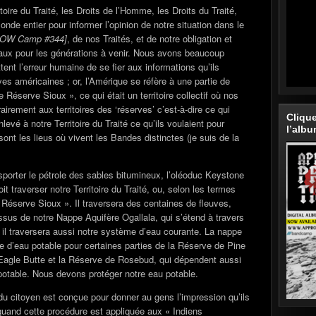
toire du Traité, les Droits de l’Homme, les Droits du Traité,
nde entier pour informer l’opinion de notre situation dans le
POW Camp #344]
, de nos Traités, et de notre obligation et
s eaux pour les générations à venir. Nous avons beaucoup
tent l’erreur humaine de se fier aux informations qu’ils
ives américaines ; or, l’Amérique se réfère à une partie de
 Réserve Sioux », ce qui était un territoire collectif où nos
irement aux territoires des ‘réserves’ c’est-à-dire ce qui
Cliqu
evé à notre Territoire du Traité ce qu’ils voulaient pour
l’alb
ont les lieus où vivent les Bandes distinctes (je suis de la
sporter le pétrole des sables bitumineux, l’oléoduc Keystone
t traverser notre Territoire du Traité, ou, selon les termes
Réserve Sioux ». Il traversera des centaines de fleuves,
ssus de notre Nappe Aquifère Ogallala, qui s’étend à travers
il traversera aussi notre système d’eau courante. La nappe
ce d’eau potable pour certaines parties de la Réserve de Pine
Eagle Butte et la Réserve de Rosebud, qui dépendent aussi
potable. Nous devons protéger notre eau potable.
du citoyen est conçue pour donner au gens l’impression qu’ils
quand cette procédure est appliquée aux « Indiens