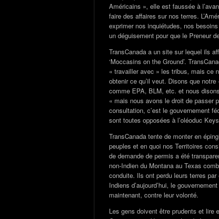
Américains », elle est faussée à l’ava
faire des affaires sur nos terres. L’Am
exprimer nos inquiétudes, nos besoins
un déguisement pour que le Preneur de 
TransCanada a un site sur lequel ils af
‘Moccasins on the Ground’. TransCanada
« travailler avec » les tribus, mais ce
obtenir ce qu’il veut. Disons que notre
comme EPA, BLM, etc. et nous disons «
« mais nous avons le droit de passer pa
consultation, c’est le gouvernement fé
sont toutes opposées à l’oléoduc Keyst
TransCanada tente de monter en épingle
peuples et en quoi nos Territoires con
de demande de permis a été transparen
non-Indien du Montana au Texas combi
conduite. Ils ont perdu leurs terres pa
Indiens d’aujourd’hui, le gouvernement 
maintenant, contre leur volonté.
Les gens doivent être prudents et lire