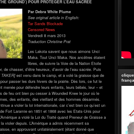
 THE GROUND’) POUR PROTEGER L’EAU SACRÉE
Par Debra White Plume
See original article in English:
Tar Sands Blockade
Censored News
Vendredi 8 mars 2013
Traduction Christine Prat
Les Lakota savent que nous aimons Unci
Maka. Tout Unci Maka. Nos ancêtres étaient
libres, de suivre la Voie de la Nation Etoile
, de chasser, d’être heureux, d’avoir de l’eau sacrée. Puis
T TAKER]
est venu dans le camp, et a volé la graisse que de
clique
frança
r passer les durs hivers de la prairie. Dès lors, ce fut le
t menée pour défendre leurs enfants, leurs bébés, leur – et
ps de feu ont bien pu cesser à Wounded Knee le jour où le
es, des enfants, des vieillard et des hommes désarmés.
inue a violer la loi internationale, car c’est bien ce qu’est un
té de Fort Laramie en 1851 et 1868 avec les Etats-Unis pour
. L’Amérique a violé la Loi du Traité quand Preneur de Graisse a
de la violer depuis. L’Amérique a admis récemment sa
Graisse, en approuvant unilatéralement (étant donné que