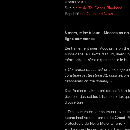
8 mars 2013
Sur le
site de Tar Sands Blockade
Republié
sur Censored News
8 mars, mise à jour
–
Moccasins on t
ligne commence
L’entrainement pour ‘Moccasins on the
Ridge dans le Dakota du Sud, avec un
mère Lakota, s’est exprimée sur le bu
« Cet entrainement est un message à O
construire le Keystone XL nous serons l
moccasins on the ground]. »
Des Anciens Lakota ont adressé à la f
Sacrées des sables bitumineux toxiqu
d’ouverture :
– Des joueurs de tambours ont exécuté 
approximativement par : « Le Grand-Pèr
protecteurs de Notre Mère la Terre ».
– « L’eau est le premier soin. Peu impo