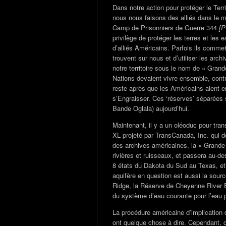
Dans notre action pour protéger le Terri
nous nous faisons des alliés dans le mo
Camp de Prisonniers de Guerre 344
[
privilège de protéger les terres et le
d’alliés Américains. Parfois ils commet
trouvent sur nous et d’utiliser les arch
notre territoire sous le nom de « Grande
Nations devaient vivre ensemble, contra
reste après que les Américains aient enl
s’Engraisser. Ces ‘réserves’ séparées s
Bande Oglala) aujourd’hui.
Maintenant, il y a un oléoduc pour tran
XL projeté par TransCanada, Inc. qui doi
des archives américaines, la « Grande 
rivières et ruisseaux, et passera au-de
8 états du Dakota du Sud au Texas, et 
aquifère en question est aussi la sour
Ridge, la Réserve de Cheyenne River 
du système d’eau courante pour l’eau 
La procédure américaine d’implication 
ont quelque chose à dire. Cependant, 