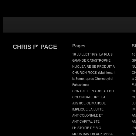
Pages
S
CHRIS P' PAGE
16 JUILLET 1979, LA PLUS
16
GRANDE CATASTROPHE
GR
NUCLÉAIRE SE PRODUIT À
NU
CHURCH ROCK (Maintenant
CH
la 3ème, après Chernobyl et
la
Fukushima)
Fu
CONTRE LE “FARDEAU DU
CO
COLONISATEUR” : LA
CO
JUSTICE CLIMATIQUE
JU
IMPLIQUE LA LUTTE
IM
ANTICOLONIALE ET
AN
ANTICAPITALISTE
AN
L’HISTOIRE DE BIG
L’
MOUNTAIN / BLACK MESA
MO