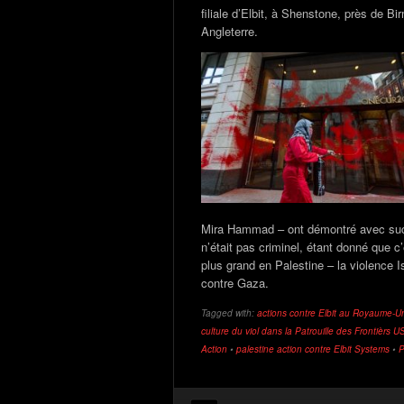
filiale d’Elbit, à Shenstone, près de B
Angleterre.
Mira Hammad – ont démontré avec succ
n’était pas criminel, étant donné que 
plus grand en Palestine – la violence 
contre Gaza.
Tagged with:
actions contre Elbit au Royaume-U
culture du viol dans la Patrouille des Frontièrs U
Action
•
palestine action contre Elbit Systems
•
P