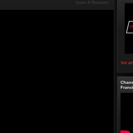
Leave A Response
Voir art
Chans
Franc