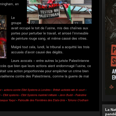
irmingham, en
Le
groupe
avait occupé le toit de l’usine, mis des chaînes aux
portes pour perturber le travail, et arrosé l’immeuble
de peinture rouge sang, et même cassé des vitres.
Malgré tout cela, lundi, le tribunal a acquitté les trois
accusés d’avoir causé des dégâts.
Leurs avocats – entre autres la juriste Palestinienne
ès que bien que leurs actions aient endommagé l’usine, ce
c’était une action proportionnée pour empêcher un crime bien
Israélienne contre des Palestiniens, comme la guerre de mai
ni
•
actions contre Elbit Systems à Londres
•
British activists win in court
•
S
•
Elbit systems
•
Elbit Systems matériel militaire
•
Jenn Budd
•
Palestine
asqua Yaqui
•
Patrouille des Frontières des Etats-Unis
•
Tohono O'odham
La Na
pand