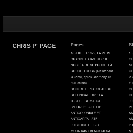
Pages
S
CHRIS P' PAGE
16 JUILLET 1979, LA PLUS
16
GRANDE CATASTROPHE
GR
NUCLÉAIRE SE PRODUIT À
NU
CHURCH ROCK (Maintenant
CH
la 3ème, après Chernobyl et
la
Fukushima)
Fu
CONTRE LE “FARDEAU DU
CO
COLONISATEUR” : LA
CO
JUSTICE CLIMATIQUE
JU
IMPLIQUE LA LUTTE
IM
ANTICOLONIALE ET
AN
ANTICAPITALISTE
AN
L’HISTOIRE DE BIG
L’
MOUNTAIN / BLACK MESA
MO