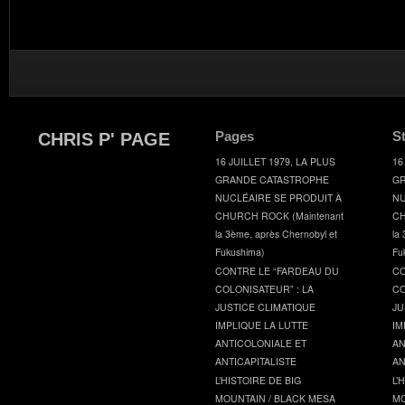
Pages
S
CHRIS P' PAGE
16 JUILLET 1979, LA PLUS
16
GRANDE CATASTROPHE
GR
NUCLÉAIRE SE PRODUIT À
NU
CHURCH ROCK (Maintenant
CH
la 3ème, après Chernobyl et
la
Fukushima)
Fu
CONTRE LE “FARDEAU DU
CO
COLONISATEUR” : LA
CO
JUSTICE CLIMATIQUE
JU
IMPLIQUE LA LUTTE
IM
ANTICOLONIALE ET
AN
ANTICAPITALISTE
AN
L’HISTOIRE DE BIG
L’
MOUNTAIN / BLACK MESA
MO