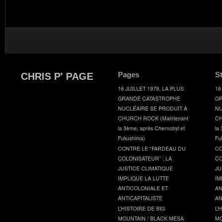
Pages
S
CHRIS P' PAGE
16 JUILLET 1979, LA PLUS
16
GRANDE CATASTROPHE
GR
NUCLÉAIRE SE PRODUIT À
NU
CHURCH ROCK (Maintenant
CH
la 3ème, après Chernobyl et
la
Fukushima)
Fu
CONTRE LE “FARDEAU DU
CO
COLONISATEUR” : LA
CO
JUSTICE CLIMATIQUE
JU
IMPLIQUE LA LUTTE
IM
ANTICOLONIALE ET
AN
ANTICAPITALISTE
AN
L’HISTOIRE DE BIG
L’
MOUNTAIN / BLACK MESA
MO