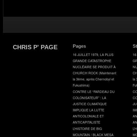
Pages
S
CHRIS P' PAGE
16 JUILLET 1979, LA PLUS
16
GRANDE CATASTROPHE
GR
NUCLÉAIRE SE PRODUIT À
NU
CHURCH ROCK (Maintenant
CH
la 3ème, après Chernobyl et
la
Fukushima)
Fu
CONTRE LE “FARDEAU DU
CO
COLONISATEUR” : LA
CO
JUSTICE CLIMATIQUE
JU
IMPLIQUE LA LUTTE
IM
ANTICOLONIALE ET
AN
ANTICAPITALISTE
AN
L’HISTOIRE DE BIG
L’
MOUNTAIN / BLACK MESA
MO