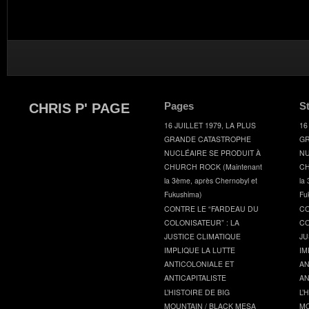
Pages
S
CHRIS P' PAGE
16 JUILLET 1979, LA PLUS
16
GRANDE CATASTROPHE
GR
NUCLÉAIRE SE PRODUIT À
NU
CHURCH ROCK (Maintenant
CH
la 3ème, après Chernobyl et
la
Fukushima)
Fu
CONTRE LE “FARDEAU DU
CO
COLONISATEUR” : LA
CO
JUSTICE CLIMATIQUE
JU
IMPLIQUE LA LUTTE
IM
ANTICOLONIALE ET
AN
ANTICAPITALISTE
AN
L’HISTOIRE DE BIG
L’
MOUNTAIN / BLACK MESA
MO