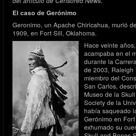
del artículo de Censored News.
El caso de Gerónimo
Geronimo, un Apache Chiricahua, murió d
1909, en Fort Sill, Oklahoma.
Hace veinte años,
acampaba en el 
durante la Carre
de 2003, Raleigh
miembro del Cons
San Carlos, descr
Museo de la Skul
Society de la Uni
había saqueado l
Gerónimo en Fort 
exhumado su cuer
Skull and Bones S