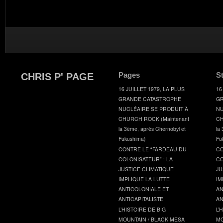
Pages
S
CHRIS P' PAGE
16 JUILLET 1979, LA PLUS
16
GRANDE CATASTROPHE
GR
NUCLÉAIRE SE PRODUIT À
NU
CHURCH ROCK (Maintenant
CH
la 3ème, après Chernobyl et
la
Fukushima)
Fu
CONTRE LE “FARDEAU DU
CO
COLONISATEUR” : LA
CO
JUSTICE CLIMATIQUE
JU
IMPLIQUE LA LUTTE
IM
ANTICOLONIALE ET
AN
ANTICAPITALISTE
AN
L’HISTOIRE DE BIG
L’
MOUNTAIN / BLACK MESA
MO