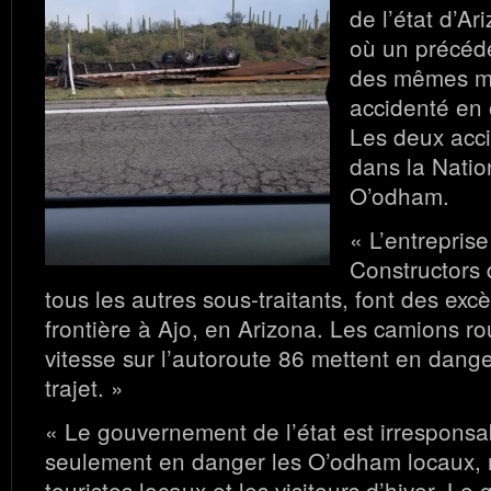
de l’état d’Ar
où un précéd
des mêmes ma
accidenté en 
Les deux acci
dans la Nati
O’odham.
« L’entrepris
Constructors 
tous les autres sous-traitants, font des exc
frontière à Ajo, en Arizona. Les camions r
vitesse sur l’autoroute 86 mettent en dange
trajet. »
« Le gouvernement de l’état est irresponsa
seulement en danger les O’odham locaux, m
touristes locaux et les visiteurs d’hiver. Le g