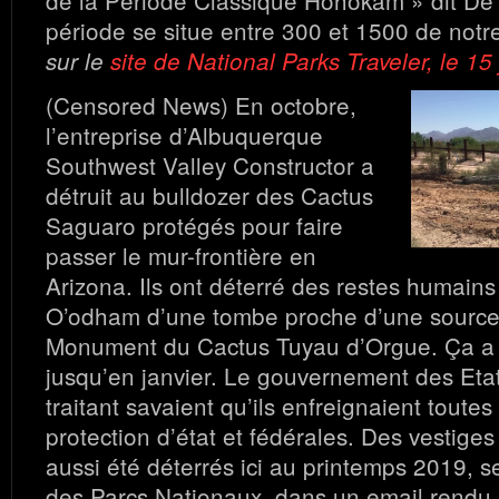
de la Période Classique Hohokam » dit De
période se situe entre 300 et 1500 de notr
sur le
site de National Parks Traveler, le 15
(Censored News) En octobre,
l’entreprise d’Albuquerque
Southwest Valley Constructor a
détruit au bulldozer des Cactus
Saguaro protégés pour faire
passer le mur-frontière en
Arizona. Ils ont déterré des restes humains
O’odham d’une tombe proche d’une source
Monument du Cactus Tuyau d’Orgue. Ça a 
jusqu’en janvier. Le gouvernement des Etat
traitant savaient qu’ils enfreignaient toutes 
protection d’état et fédérales. Des vestige
aussi été déterrés ici au printemps 2019, s
des Parcs Nationaux, dans un email rendu