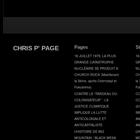
Pages
S
CHRIS P' PAGE
16 JUILLET 1979, LA PLUS
16
GRANDE CATASTROPHE
GR
NUCLÉAIRE SE PRODUIT À
NU
CHURCH ROCK (Maintenant
CH
la 3ème, après Chernobyl et
la
Fukushima)
Fu
CONTRE LE “FARDEAU DU
CO
COLONISATEUR” : LA
CO
JUSTICE CLIMATIQUE
JU
IMPLIQUE LA LUTTE
IM
ANTICOLONIALE ET
AN
ANTICAPITALISTE
AN
L’HISTOIRE DE BIG
L’
MOUNTAIN / BLACK MESA
MO