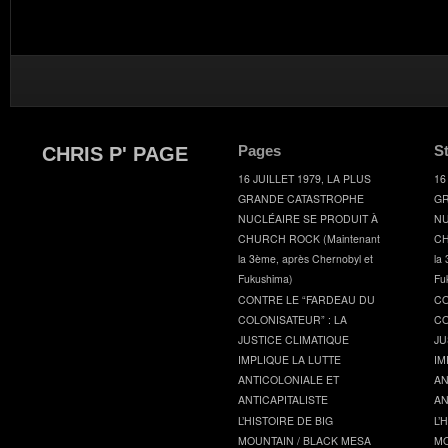
Pages
S
CHRIS P' PAGE
16 JUILLET 1979, LA PLUS
16
GRANDE CATASTROPHE
GR
NUCLÉAIRE SE PRODUIT À
NU
CHURCH ROCK (Maintenant
CH
la 3ème, après Chernobyl et
la
Fukushima)
Fu
CONTRE LE “FARDEAU DU
CO
COLONISATEUR” : LA
CO
JUSTICE CLIMATIQUE
JU
IMPLIQUE LA LUTTE
IM
ANTICOLONIALE ET
AN
ANTICAPITALISTE
AN
L’HISTOIRE DE BIG
L’
MOUNTAIN / BLACK MESA
MO